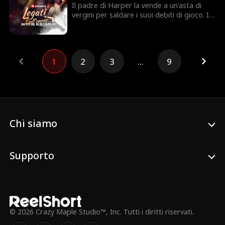
insieme, riusciranno a resistersi?
Il padre di Harper la vende a un'asta di
vergini per saldare i suoi debiti di gioco. Il
suo destino sembra segnato finché Lucca
Saviano, capo della mafia italiana,
interviene per salvarla. Ma cosa vuole
l'uomo più pericoloso del sottobosco
1
2
3
...
9
criminale da Harper?
Chi siamo
Supporto
© 2026 Crazy Maple Studio™, Inc. Tutti i diritti riservati.