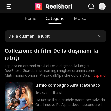
Home
Categorie
Marca
De la dușmani la iubiți
Collezione di film De la dușmani la
iubiți
Esplora 86 drammi brevi di De la dușmani la iubiți su
ReelShort. Guarda in streaming i migliori drammi come
Matrimonio d'onore
,
Presa dall’Alpa che odio
e
Da r
...
Espandi
Il mio compagno Alfa scatenato
742k
4.6k
Ha ucciso il suo crudele padre per salvarla.
Ora il nuovo Re Alpha deve nascondere la
sua compagna predestinata e usare una