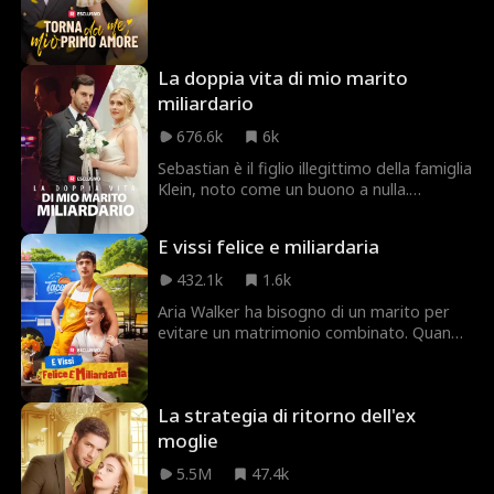
La doppia vita di mio marito
miliardario
676.6k
6k
Sebastian è il figlio illegittimo della famiglia
Klein, noto come un buono a nulla.
Nessuna ragazza sana di mente lo
sposerebbe, ma Natalie Quinn lo fa. Quello
E vissi felice e miliardaria
che non sa è che ha sposato un miliardario
segreto! Cosa succederà quando scoprirà
432.1k
1.6k
la verità? La domanda più intrigante è...
Aria Walker ha bisogno di un marito per
perché Sebastian Klein nasconde la sua
evitare un matrimonio combinato. Quando
vera identità?
il suo fidanzato di lunga data le rivela che
la lascia per la sua migliore amica, una Aria
con il cuore spezzato si rivolge al vecchio
La strategia di ritorno dell'ex
conoscente/"lavoratore del food truck,"
Stefan Hill. Poco sa che Stefan Hill è in
moglie
realtà un miliardario CEO. La famiglia
5.5M
47.4k
egoista di Aria e l'amica invidiosa cercano