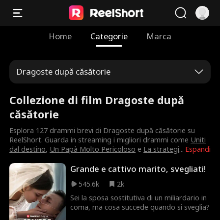
Home
Categorie
Marca
Dragoste după căsătorie
Collezione di film Dragoste după
căsătorie
Esplora 127 drammi brevi di Dragoste după căsătorie su
ReelShort. Guarda in streaming i migliori drammi come
Uniti
dal destino
,
Un Papà Molto Pericoloso
e
La strategi
...
Espandi
Grande e cattivo marito, svegliati!
545.6k
2k
Sei la sposa sostitutiva di un miliardario in
coma, ma cosa succede quando si sveglia?