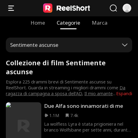
Home
Categorie
Marca
Sentimente ascunse
Collezione di film Sentimente
ascunse
Esplora 225 drammi brevi di Sentimente ascunse su
ReelShort. Guarda in streaming i migliori drammi come
Da
ragazza di campagna a sposa dell'AD
,
Il mio amante
...
Espandi
Due Alfa sono innamorati di me
1.1M
7.4k
La wolfless Lyra è stata prigioniera nel
branco Wolfsbane per sette anni, durante
i quali è stata costantemente maltrattata