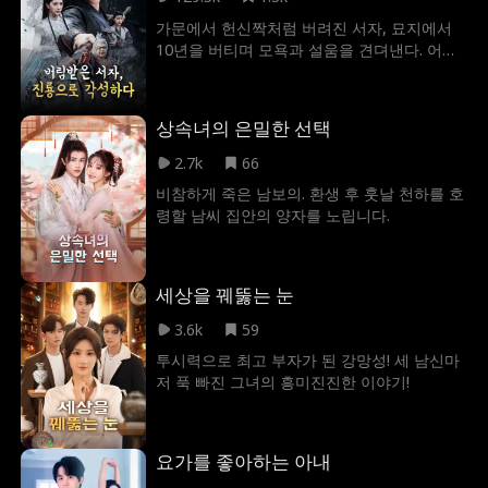
가문에서 헌신짝처럼 버려진 서자, 묘지에서
10년을 버티며 모욕과 설움을 견뎌낸다. 어느
날, 봉인이 풀리고 잠들어 있던 힘이 깨어난다.
운성 대결에서 단숨에 두각을 드러내지만, 선
종의 장로에게 억눌리고 끝내 친부에게까지
상속녀의 은밀한 선택
내쳐진다. 모든 것이 끝난 줄 알았던 그 순간,
묘지기 노파가 정체를 드러낸다. 그리고 마족
2.7k
66
의 지존이 모습을 드러내는 순간, 노파는 봉황
비참하게 죽은 남보의. 환생 후 훗날 천하를 호
의 날개를 펼치며 하늘을 가른다. 이와 함께 인
령할 남씨 집안의 양자를 노립니다.
간·마족·선계를 뒤흔들 전쟁이 시작된다......
세상을 꿰뚫는 눈
3.6k
59
투시력으로 최고 부자가 된 강망성! 세 남신마
저 푹 빠진 그녀의 흥미진진한 이야기!
요가를 좋아하는 아내