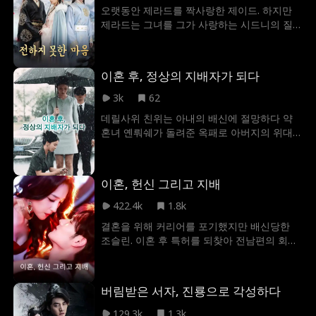
가 가족을 지키며 이뤄내는 짜릿하고 따뜻한
오랫동안 제라드를 짝사랑한 제이드. 하지만
기적을 만나보세요!
제라드는 그녀를 그가 사랑하는 시드니의 질
투 유발 도구로만 본다. 그의 계략은 뜻밖의 결
혼으로 이어지고, 제라드는 뒤늦은 후회에 빠
진다.
이혼 후, 정상의 지배자가 되다
3k
62
데릴사위 친위는 아내의 배신에 절망하다 약
혼녀 옌뤄쉐가 돌려준 옥패로 아버지의 위대
한 전승을 깨우친다. 각성한 그는 전처 일당을
응징하며 통쾌하게 반격한다. 쑤 가문의 도발
을 꺾고 아버지를 추적하던 그는 마침내 옌뤄
이혼, 헌신 그리고 지배
쉐에게 청혼하며 수련자의 세계로 향한다.
422.4k
1.8k
결혼을 위해 커리어를 포기했지만 배신당한
조슬린. 이혼 후 특허를 되찾아 전남편의 회사
를 무너뜨린 그녀는 옛 라이벌과 초고속 결혼
후 IT 업계로 복귀, 누구보다 높이 날아오른다.
버림받은 서자, 진룡으로 각성하다
129.3k
1.3k