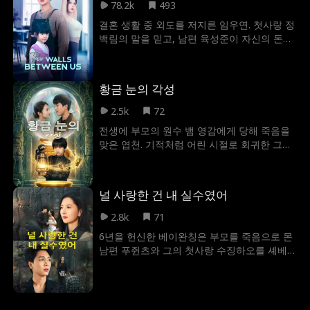
78.2k
493
결혼 생활 중 외도를 저지른 임우연. 첫사랑 정
백림의 말을 믿고, 남편 육성준이 자신의 돈을
노리고 딸까지 이용해 돈을 빼앗으려 한다고
오해하고 말았다. 그 오해는 결국 딸이 위기에
처했을 때조차 그녀를 외면하게 만들었다. 하
황금 눈의 각성
지만 진실은 전혀 달랐다. 육성준은 자신의 정
체를 숨긴 채, 묵묵히 그녀의 사업을 뒤에서 도
2.5k
72
와주고 있었다. 반면 정백림은 임우연을 이용
전생에 부모의 원수 뱀 영감에게 당해 죽음을
해 육성준의 연구 계획을 빼앗고, 그녀의 재산
맞은 엽천. 기적처럼 어린 시절로 회귀한 그는
까지 가로채려는 음모를 꾸미고 있었다. 모든
투시 능력을 얻게 됩니다! 그는 이 능력으로 수
진실이 밝혀지고 난 뒤, 임우연은 자신의 잘못
백만 달러의 옥석을 찾아 가족을 구하고, 뱀 영
을 깨닫고 깊이 후회했지만, 이미 모든 것이 늦
감과 흉터 곤의 음모를 차례로 박살냅니다.
어버렸다. 육성준은 자신을 오랫동안 짝사랑해
널 사랑한 건 내 실수였어
100억 달러 규모의 광맥을 건 대결에서 승리
온 후배와 새로운 삶을 시작했고, 딸 육수빈 또
하며 통쾌한 복수를 완성한 그의 이야기를 만
2.8k
71
한 새로운 엄마를 맞이했다. 임우연은 모든 걸
나보세요.
잃고 깊은 후회 속에서 홀로 남겨졌다.
6년을 헌신한 베이완칭은 부모를 죽음으로 몬
남편 푸쥔츠와 그의 첫사랑 수징하오를 셰베
이샤오와 함께 파멸시킨다. 용서를 비는 전남
편을 외면하고 새 연인과 미소 지으며 돌아선
다. 지나간 사랑에 미련은 없다.