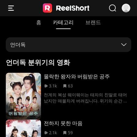
홈
카테고리
브랜드
언더독
언더독 분위기의 영화
몰락한 왕자와 버림받은 공주
3.1k
63
천계의 복성 웨이웨이는 태자의 친딸로 태어
났지만 매몰차게 버려집니다. 위기의 순간 조
롱거리 절름발이 한왕이 그녀를 거두며 운명
은 뒤바뀝니다! 웨이웨이는 타고난 복으로 한
왕의 다리를 고치고 재앙을 막아냅니다. 태자
전하지 못한 마음
는 가짜 복녀를 내세워 권력을 노리지만 결국
탄로 나고 한왕은 황제에 오릅니다. 웨이웨이
2.1k
59