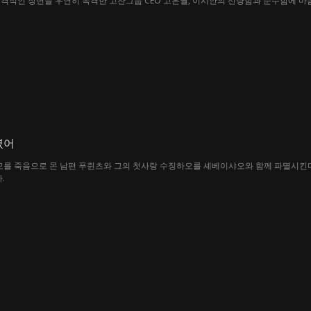
격적인 장면을 우연히 목격한 고찬그룹 CEO 고은월, 이시안의 선량함과 순수함에 마
를 마치고 부부가 되는데… 과연 이들의 운명은 어디로 향할까?
였어
모를 죽음으로 몬 남편 푸쥔츠와 그의 첫사랑 수징하오를 셰베이샤오와 함께 파멸시킨다
.