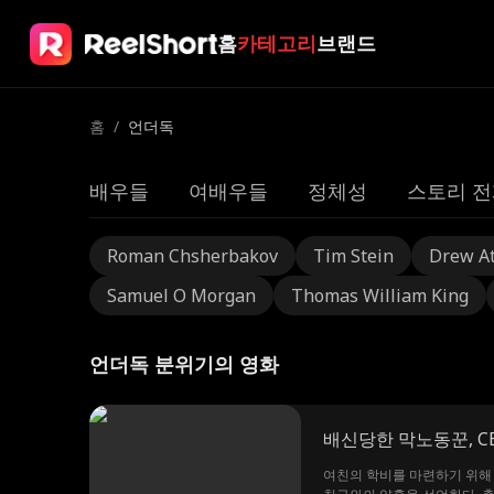
홈
카테고리
브랜드
홈
/
언더독
배우들
여배우들
정체성
스토리 전
Roman Chsherbakov
Tim Stein
Drew A
Samuel O Morgan
Thomas William King
언더독 분위기의 영화
배신당한 막노동꾼, C
여친의 학비를 마련하기 위해 