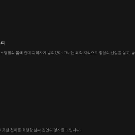
계획
소명월의 몸에 현대 과학자가 빙의했다! 그녀는 과학 지식으로 황실의 신임을 얻고, 
후 훗날 천하를 호령할 남씨 집안의 양자를 노립니다.