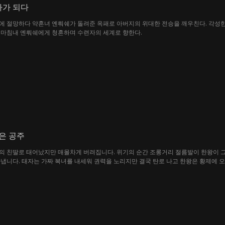
자가 되다
에 절망하다 약혼녀 옌뤄쉐가 돌려준 옥패로 아버지의 위대한 전승을 깨우친다. 각성한
 마침내 옌뤄쉐에게 청혼하며 수련자의 세계로 향한다.
은 공주
의 친딸로 태어났지만 매몰차게 버려집니다. 위기의 순간 조롱거리 절름발이 한왕이 
냅니다. 태자는 가짜 복녀를 내세워 권력을 노리지만 결국 탄로 나고 한왕은 황제에 