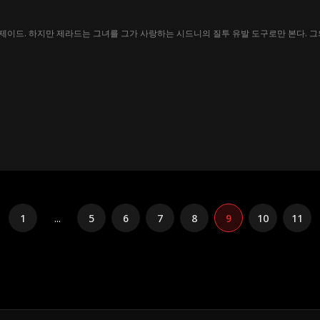
이드. 하지만 제라드는 그녀를 그가 사랑하는 시드니의 질투 유발 도구로만 본다. 그
1
...
5
6
7
8
9
10
11