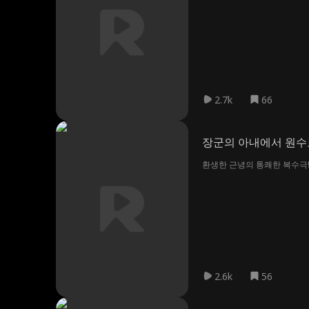
2.7k
66
장군의 아내에서 원수
환생한 근녕의 통쾌한 복수극!
2.6k
56