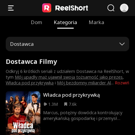
Dom
Kategoria
Marka
Dostawca
Dostawca Filmy
Odkryj 6 krótkich seriali z udziałem Dostawca na ReelShort, w
tym
Mój upadły mąż ujawnił swoją tożsamość jako prezes
,
Władca pod przykrywką
i
Mój bezdomny miliarder Al
...
Rozwiń
Władca pod przykrywką
1.3M
7.6k
Marcus, potężny dowódca kontrolujący
amerykańską gospodarkę i przemysł
zbrojeniowy, przybywa na ślub swojego
brata, Reeda. Przez mundur służbowy