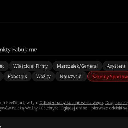
nkty Fabularne
ec
Właściciel Firmy
Marszałek/Generał
Asystent
Robotnik
Woźny
Nauczyciel
Szkolny Sportow
c na ReelShort, w tym
Odrodzona by kochać właściwego
,
Drogi braci
ywów należą Woźny i Celebryta. Oglądaj online – pierwsze odcinki s
o