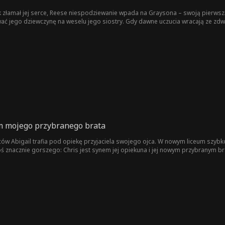
jak złamał jej serce, Reese niespodziewanie wpada na Graysona – swoją pierwszą
wać jego dziewczynę na weselu jego siostry. Gdy dawne uczucia wracają ze zd
 szansy na prawdziwą miłość.
m mojego przybranego brata
iców Abigail trafia pod opiekę przyjaciela swojego ojca. W nowym liceum szybk
ś znacznie gorszego: Chris jest synem jej opiekuna i jej nowym przybranym b
zy on odwzajemnia jej uczucia?