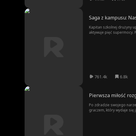
Saga z kampusu: Nas
Kapitan szkolnej drużyny u
aktywuje pięć supermocy. 
761.4k
6.8k
Pierwsza miłość roz
Po zdradzie swojego narze
graczem, który wydaje się j