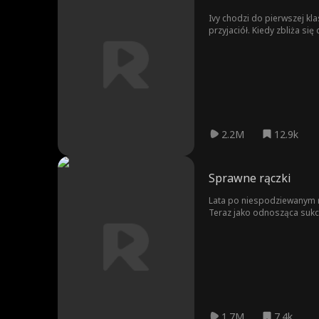
Ivy chodzi do pierwszej kl
przyjaciół. Kiedy zbliża si
emocjonalnym zmusza ją, by
oszukana, szuka wsparcia u 
blasku fleszy?
2.2M
12.9k
Sprawne rączki
Lata po niespodziewanym r
Teraz jako odnosząca sukce
pomocy. Gdy dawne uczucia 
Adamem rośnie, ale oboje 
1.7M
7.4k