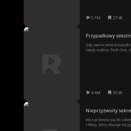
5.1M
27.4k
Przypadkowy seksti
Gdy zauroczenie licealistk
swoje nudesy. Pech chce, że
4.4M
35.9k
Nieprzyzwoity sekre
Alice przenosi się do szko
z klasy, który okazuje się