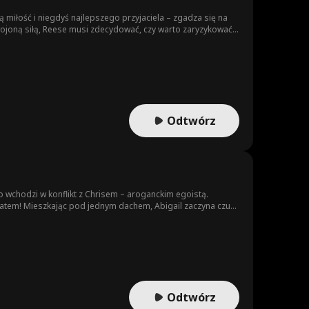
 miłość i niegdyś najlepszego przyjaciela – zgadza się na
wojoną siłą, Reese musi zdecydować, czy warto zaryzykować
Odtwórz
o wchodzi w konflikt z Chrisem – aroganckim egoistą.
ratem! Mieszkając pod jednym dachem, Abigail zaczyna czuć
Odtwórz