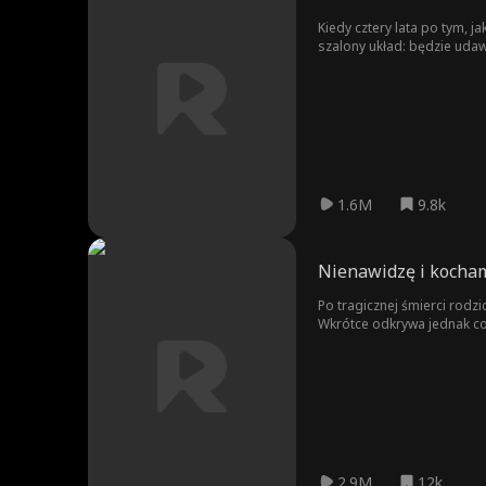
Kiedy cztery lata po tym, 
szalony układ: będzie uda
powtórkę z przeszłości dla
1.6M
9.8k
Nienawidzę i kocha
Po tragicznej śmierci rodz
Wkrótce odkrywa jednak co
do niego coś więcej… Ale c
2.9M
12k