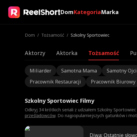
Dom
Kategoria
Marka
Dom
/
Tożsamość
/
Szkolny Sportowiec
Aktorzy
Aktorka
Tożsamość
Pu
Miliarder
Samotna Mama
Samotny Ojci
Pracownik Restauracji
Pracownik Biurowy
Szkolny Sportowiec Filmy
Odkryj 34 krótkich seriali z udziałem Szkolny Sportowie
prześladowców
. Do najpopularniejszych gatunków i mot
Diwa: Ostatnie słow