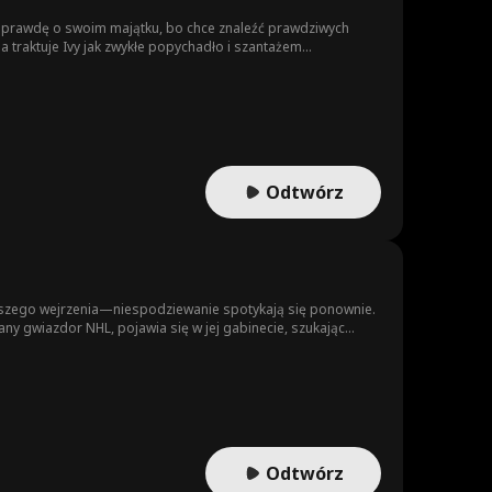
rywa prawdę o swoim majątku, bo chce znaleźć prawdziwych
ssa traktuje Ivy jak zwykłe popychadło i szantażem
jego chłopaka na zdradzie z przyjaciółką. Zraniona i
vy odważy się wyjść z cienia i odzyskać należne jej miejsce w
Odtwórz
rwszego wejrzenia—niespodziewanie spotykają się ponownie.
any gwiazdor NHL, pojawia się w jej gabinecie, szukając
łości drugą szansę. Z każdym dniem iskra między Bellą a
zkwitnąć w coś trwałego.
Odtwórz