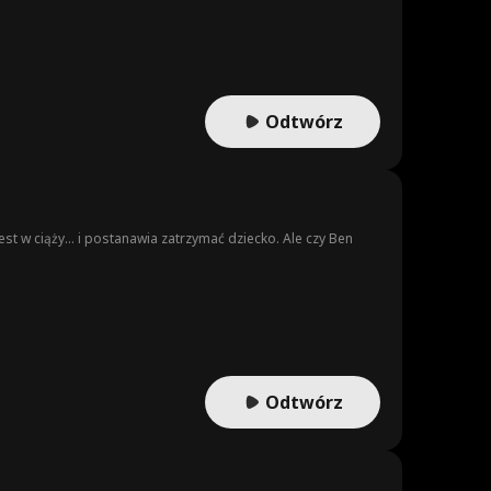
Odtwórz
 w ciąży... i postanawia zatrzymać dziecko. Ale czy Ben
Odtwórz