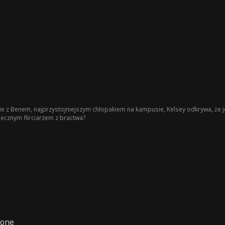
 z Benem, najprzystojniejszym chłopakiem na kampusie, Kelsey odkrywa, że jest
iecznym flirciarzem z bractwa?
zone