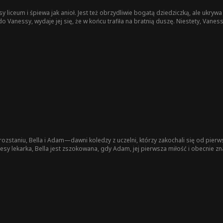
asy liceum i śpiewa jak anioł. Jest też obrzydliwie bogatą dziedziczką, ale uk
ę do Vanessy, wydaje jej się, że w końcu trafiła na bratnią duszę. Niestety, Vane
 śpiewała za nią zza kulis. Czara goryczy przelewa się, gdy Ivy przyłapuje swo
przyjaciela z dzieciństwa, Blake’a – gwiazdy szkolnej drużyny futbolowej. Czy I
ozstaniu, Bella i Adam—dawni koledzy z uczelni, którzy zakochali się od pie
sy lekarka, Bella jest zszokowana, gdy Adam, jej pierwsza miłość i obecnie zn
odżywają, los splata ich w kontraktowy związek, dając ich niedokończonej mi
muszą zdecydować, czy ta druga szansa pozwoli ich dawno uśpionej miłości ro