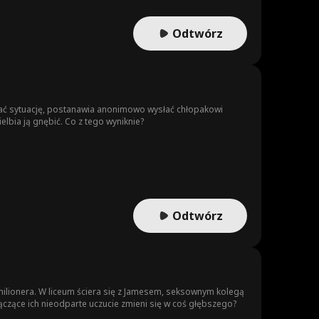
Odtwórz
ować sytuację, postanawia anonimowo wysłać chłopakowi
elbia ją gnębić. Co z tego wyniknie?
Odtwórz
 milionera. W liceum ściera się z Jamesem, seksownym kolegą
łączące ich nieodparte uczucie zmieni się w coś głębszego?