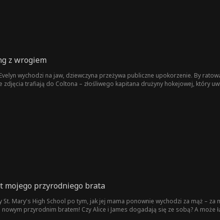
ng z wrogiem
i Evelyn wychodzi na jaw, dziewczyna przeżywa publiczne upokorzenie. By rat
 zdjęcia trafiają do Coltona – złośliwego kapitana drużyny hokejowej, który uwi
t mojego przyrodniego brata
ły St. Mary's High School po tym, jak jej mama ponownie wychodzi za mąż – za
 jej nowym przyrodnim bratem! Czy Alice i James dogadają się ze sobą? A może 