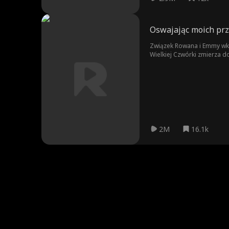
Oswajając moich pr
Związek Rowana i Emmy wkr
Wielkiej Czwórki zmierza do
2M
16.1k