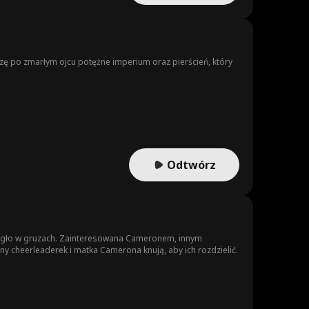
czę po zmarłym ojcu potężne imperium oraz pierścień, który
Odtwórz
legło w gruzach. Zainteresowana Cameronem, innym
ny cheerleaderek i matka Camerona knują, aby ich rozdzielić.