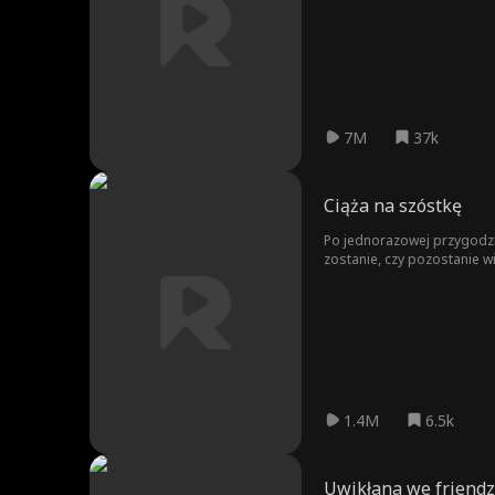
7M
37k
Ciąża na szóstkę
Po jednorazowej przygodzie
zostanie, czy pozostanie w
1.4M
6.5k
Uwikłana we friend