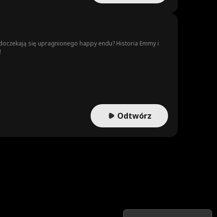
 doczekają się upragnionego happy endu? Historia Emmy i
!
Odtwórz