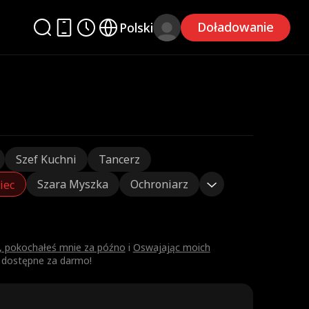
Doładowanie
Polski
Szef Kuchni
Tancerz
Szara Myszka
Ochroniarz
iec
e, pokochałeś mnie za późno
i
Oswajając moich
ą dostępne za darmo!