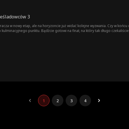
ześladowców 3
acza w nowy etap, ale na horyzoncie już widać kolejne wyzwania. Czy w końcu
 kulminacyjnego punktu. Bądźcie gotowi na finał, na który tak długo czekaliście
1
2
3
4