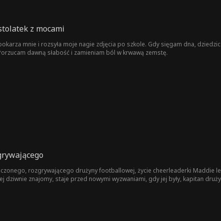
tolatek z mocami
pokarza mnie i rozsyła moje nagie zdjęcia po szkole. Gdy sięgam dna, dziedzi
Porzucam dawną słabość i zamieniam ból w krwawą zemstę.
grywającego
czonego, rozgrywającego drużyny footballowej, życie cheerleaderki Maddie 
ej dziwnie znajomy, staje przed nowymi wyzwaniami, gdy jej były, kapitan druży