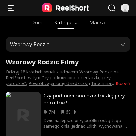
Dom
Kategoria
Marka
Wzorowy Rodzic
Wzorowy Rodzic Filmy
Odkryj 18 krótkich seriali z udziałem Wzorowy Rodzic na
ReelShort, w tym
Czy podmieniono dziedziczkę przy
porodzie?
,
Powrót zaginionej dziedziczki
i
Tata miliar
...
Rozwiń
Czy podmieniono dziedziczkę przy
porodzie?
7M
69.1k
Dwie najlepsze przyjaciółki rodzą tego
samego dnia. Jednak Edith, wychowana w
ubóstwie, potajemnie zamienia swoje