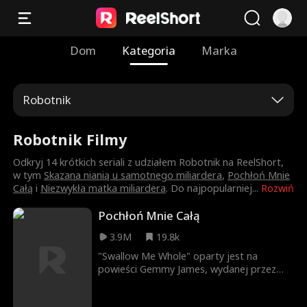
Dom
Kategoria
Marka
Robotnik
Robotnik Filmy
Odkryj 14 krótkich seriali z udziałem Robotnik na ReelShort,
w tym
Skazana nianią u samotnego miliardera
,
Pochłoń Mnie
Całą
i
Niezwykła matka miliardera
. Do najpopularniej
...
Rozwiń
Pochłoń Mnie Całą
3.9M
19.8k
"Swallow Me Whole" oparty jest na
powieści Gemmy James, wydanej przez
Tapas Entertainment i Radish. Muszę się
dowiedzieć, jak zadowolić faceta. Ashton