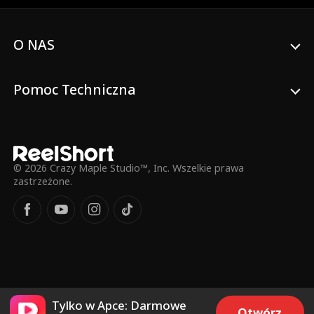
jego oszczędności i zatrudnia zabójcę, aby
zamordował Enzo. Jednak w momencie,
gdy Enzo ma umrzeć, tajemnicza siła
O NAS
przenosi go o miesiąc wstecz w
przeszłość. Teraz, gdy Enzo poznał
prawdziwą osobowość Stelli, nie jest już w
Pomoc Techniczna
niej zakochany. Enzo postanawia porzucić
swój wizerunek „naiwniaka” i dopilnować,
aby Stella dostała to, na co zasługuje.
© 2026 Crazy Maple Studio™, Inc. Wszelkie prawa
zastrzeżone.
Tylko w Apce: Darmowe
Otwórz