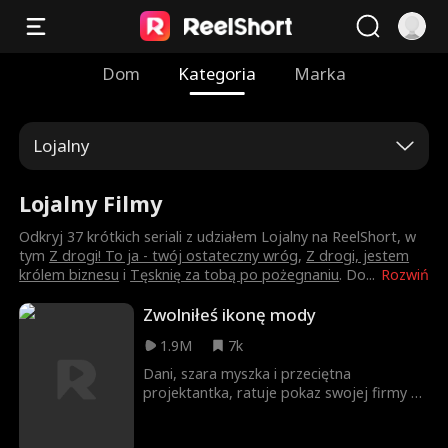
Dom
Kategoria
Marka
Lojalny
Lojalny Filmy
Odkryj 37 krótkich seriali z udziałem Lojalny na ReelShort, w
tym
Z drogi! To ja - twój ostateczny wróg
,
Z drogi, jestem
królem biznesu
i
Tęsknię za tobą po pożegnaniu
. Do
...
Rozwiń
Zwolniłeś ikonę mody
1.9M
7k
Dani, szara myszka i przeciętna
projektantka, ratuje pokaz swojej firmy na
Paris Fashion Week, tylko po to, by jej
sukces został skradziony przez leniwą, ale