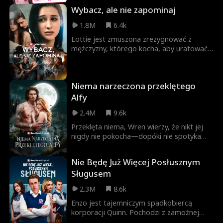
chłopakowi swoje nudesy. Pech chce, że
Wybacz, ale nie zapominaj
zdjęcia trafiają do Coltona – złośliwego
kapitana drużyny hokejowej, który uwielbia
1.8M
6.4k
ją gnębić. Co z tego wyniknie?
Lottie jest zmuszona zrezygnować z
mężczyzny, którego kocha, aby uratować
mu życie. Lata później spotyka go
ponownie, a on jest teraz wpływowym
prawnikiem z miliardami na koncie. Ale to
Niema narzeczona przeklętego
nie wszystko, ma do niej zimną, twardą
zemstę... za to, że go dźgnęła.
Alfy
2.4M
9.6k
Przeklęta niema, Wren wierzy, że nikt jej
nigdy nie pokocha—dopóki nie spotyka
Alfa Huntera Silvera, który twierdzi, że są
sobie przeznaczeni! Ale Hunter też jest
Nie Będę Już Więcej Posłusznym
przeklęty... Czy mogą razem odnaleźć
Sługusem
miłość i złamać swoje klątwy?
2.3M
8.6k
Enzo jest tajemniczym spadkobiercą
korporacji Quinn. Pochodzi z zamożnej
rodziny i ma niezwykły talent do piłki