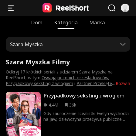
Dom
Kategoria
Marka
Szara Myszka
Szara Myszka Filmy
Odkryj 17 krótkich seriali z udziałem Szara Myszka na
ReelShort, w tym
Oswajając moich prześladowców
,
Przypadkowy seksting z wrogiem
i
Partner Przeklęte
...
Rozwiń
Przypadkowy seksting z wrogiem
4.4M
36k
Gdy zauroczenie licealistki Evelyn wychodzi
na jaw, dziewczyna przeżywa publiczne
upokorzenie. By ratować sytuację,
postanawia anonimowo wysłać