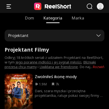
Dom
Kategoria
Marka
Projektant
Projektant Filmy
Odkryj 18 krótkich seriali z udziałem Projektant na ReelShort,
w tym
Jego poranne mdłości i jej sygnał miłości
,
Blizniaki
prezesa chcą mamy
i
Uwikłana we friendzone
. Do naj
...
Rozwiń
Zwolniłeś ikonę mody
1.9M
7k
Dani, szara myszka i przeciętna
projektantka, ratuje pokaz swojej firmy na
Paris Fashion Week, tylko po to, by jej
sukces został skradziony przez leniwą, ale