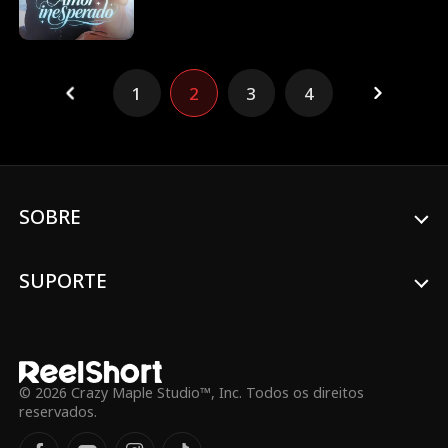
coma que ela espera um filho dele.
Milagrosamente, a avó começa a se
recuperar! Enquanto isso, Vanessa Ross
acha que encontrar o pai de seu filho no
1
2
3
4
hospital foi mera coincidência, mas logo
nota Levi cada vez mais presente em sua
vida...
SOBRE
SUPORTE
© 2026 Crazy Maple Studio™, Inc. Todos os direitos
reservados.