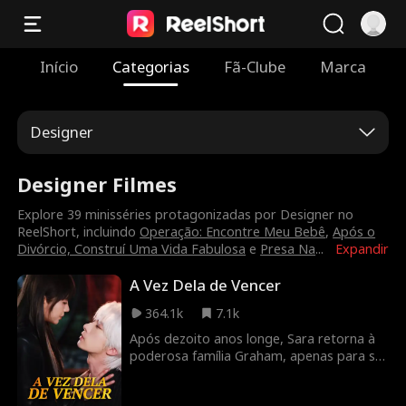
Início
Categorias
Fã-Clube
Marca
Designer
Designer Filmes
Explore 39 minisséries protagonizadas por Designer no
ReelShort, incluindo
Operação: Encontre Meu Bebê
,
Após o
Divórcio, Construí Uma Vida Fabulosa
e
Presa Na
...
Expandir
A Vez Dela de Vencer
364.1k
7.1k
Após dezoito anos longe, Sara retorna à
poderosa família Graham, apenas para ser
incriminada por sua irmã adotiva ardilosa
e ser tratada como uma caipira. Mas por