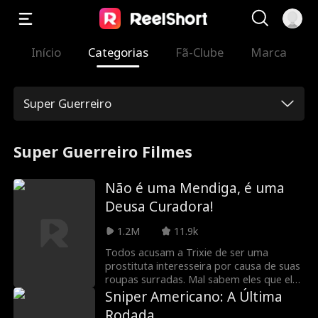
Início
Categorias
Fã-Clube
Marca
Super Guerreiro
Super Guerreiro Filmes
Não é uma Mendiga, é uma
Deusa Curadora!
1.2M
11.9k
Todos acusam a Trixie de ser uma
prostituta interesseira por causa de suas
roupas surradas. Mal sabem eles que ela
é a ÚNICA capaz de curar o homem mais
Sniper Americano: A Última
gato e rico do país — o herói de guerra
Rodada