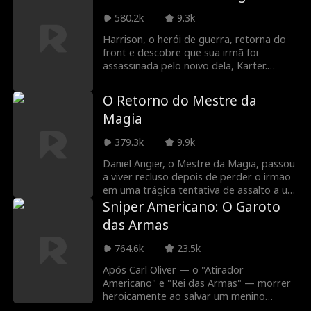
Ethan no exército – agora diretor do FBI
mentira—através de guerra corporativa
embora. Quando retorna, Lúcifer
– apareceu! Será que a verdadeira
580.2k
9.3k
e tiroteios.
descobre que Angela é justamente quem
identidade de Ethan como herói
ele vinha procurando… só que ela acaba
Harrison, o herói de guerra, retorna do
americano finalmente será revelada?
se envolvendo novamente em uma
front e descobre que sua irmã foi
situação de vida ou morte. Sem poder
assassinada pelo noivo dela, Karter.
usar seus poderes mágicos, será que
Harrison se infiltra no banquete de
Lúcifer conseguirá enfrentar ameaças
Karter vestindo seu uniforme militar
O Retorno do Mestre da
cada vez maiores e protegê-la?
surrado e anuncia que o seu castigo
Magia
chegará em três dias. Por fim, Harrison
revela sua verdadeira identidade como
379.3k
9.9k
diretor do FBI e consegue se vingar de
uma vez por todas.
Daniel Angier, o Mestre da Magia, passou
a viver recluso depois de perder o irmão
em uma trágica tentativa de assalto a um
cassino que deu errado. Mas, após
Sniper Americano: O Garoto
reencontrar um amigo íntimo do irmão,
das Armas
Daniel decide recuperar o título de
Mestre da Magia para salvar o orfanato
764.6k
23.5k
onde cresceu.
Após Carl Oliver — o "Atirador
Americano" e "Rei das Armas" — morrer
heroicamente ao salvar um menino
chamado Spencer de uma explosão de