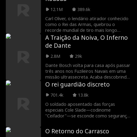
Lysander Armstrong! (E de conquistar o
coração dele também)
12.1M
389.6k
Carl Oliver, o lendário atirador conhecido
como o Rei das Armas, quebrou o
recorde mundial de tiro mais longo
confirmado e depois sumiu do olho
A Traição da Noiva, O Inferno
público. Ele escondeu sua identidade,
de Dante
trabalhando como manutenção em um
clube de tiro. Ele suporta a humilhação do
2.8M
29k
capitão do clube de tiro, Albert, que não
conhece sua verdadeira identidade. O
Dante Bosch volta para casa após passar
clube de tiro está enfrentando uma
três anos nos Fuzileiros Navais em uma
aquisição hostil. Para proteger Jane, a
missão ultrassecreta. Acaba descobrindo
dona, e sua filha Rebecca, Carl se destaca
que sua noiva, Lilith, está grávida de seu
O rei guardião discreto
e mostra suas habilidades lendárias de
irmão Virgil, e que Virgil gastou todo o
tiro, chamando atenção para sua
seu dinheiro. Para piorar ainda mais sua
701.4k
13.8k
identidade misteriosa...
situação, seus pais estão do lado de
O soldado aposentado das forças
Virgil. Depois de sofrer traições e
especiais Cole Slade—codinome
humilhações, Dante expõe as mentiras de
"Ceifador"—se esconde como segurança
Virgil com um vídeo no casamento dele.
para cumprir o último desejo de seu
camarada caído, Alexander: proteger sua
O Retorno do Carrasco
irmã mais nova, Victoria. No dia do