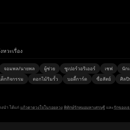
ังหวะเรื่อง
จอมพล/นายพล
ผู้ช่วย
ซูเปอร์วอริเออร์
เชฟ
นักเ
เด็กกิจกรรม
ดอกไม้ริมรั้ว
บอดี้การ์ด
ซื่อสัตย์
ศิลปิ
สดงนำ ได้แก่
แก้วตาดวงใจในรอยลวง
พิทักษ์รักหมอมหาเศรษฐี
และ
รักของเธ