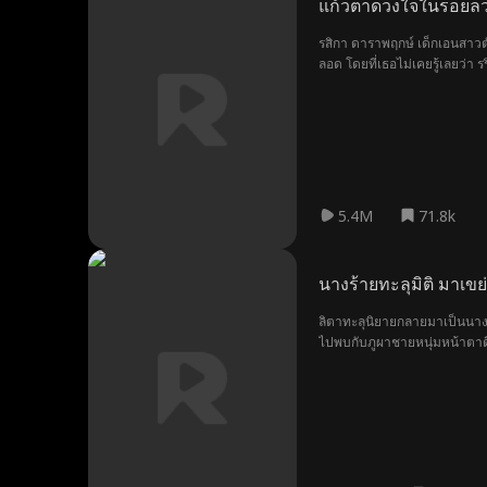
แก้วตาดวงใจในรอยล
รสิกา ดาราพฤกษ์ เด็กเอนสาวตัว
ลอด โดยที่เธอไม่เคยรู้เลยว่า
5.4M
71.8k
นางร้ายทะลุมิติ มาเข
ลิตาทะลุนิยายกลายมาเป็นนางร้
ไปพบกับภูผาชายหนุ่มหน้าตาดีตร