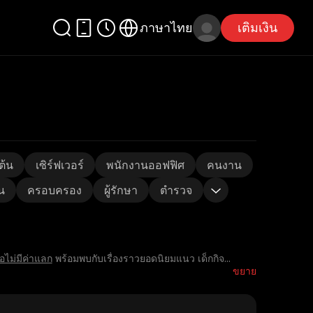
ภาษาไทย
เติมเงิน
ต้น
เซิร์ฟเวอร์
พนักงานออฟฟิศ
คนงาน
น
ครอบครอง
ผู้รักษา
ตำรวจ
อไม่มีค่าแลก
พร้อมพบกับเรื่องราวยอดนิยมแนว เด็กกิจ
...
ขยาย