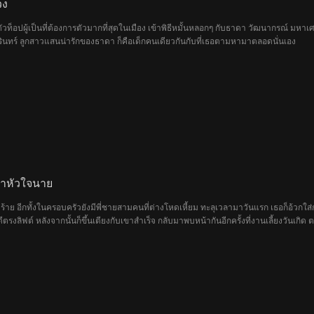
วง
ท็อปผู้เป็นที่ต้องการตัวมากที่สุดในเมือง เข้าพิธีหมั้นหลอกๆ กับธาดา วัฒนากรณ์ มหาเศ
 รรินทร์ ลูกสาวแสนน่ารักของธาดา ก็คือเด็กคนเดียวกันกับที่เธอตามหามาตลอดนั่นเอง
ย่าหัวใจนาย
าย อีกทั้งในครอบครัวยังมีพี่ชายสามคนที่ต่างโหดเหี้ยม ทะลุเวลามาวันแรก เธอก็อ้วกใส่กว
งลิฟต์ หลังจากนั้นก็ขึ้นเตียงกับเขาสำเร็จ กลับมาพบหน้ากันอีกครั้งที่งานเลี้ยงวันเกิด