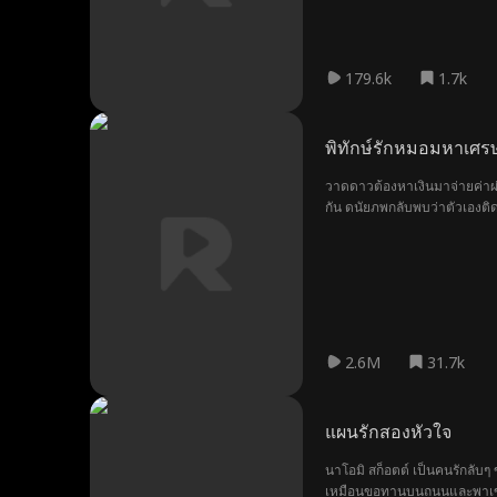
179.6k
1.7k
พิทักษ์รักหมอมหาเศรษ
วาดดาวต้องหาเงินมาจ่ายค่าผ่า
กัน ดนัยภพกลับพบว่าตัวเองติด
รอดหรือไม่
2.6M
31.7k
แผนรักสองหัวใจ
นาโอมิ สก็อตต์ เป็นคนรักลับ
เหมือนขอทานบนถนนและพาเขามา