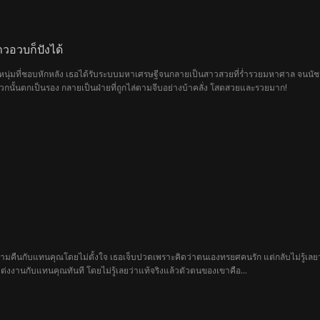
าวอวบก็ปังได้
ร์หนุ่มที่ชอบหักหลัง เธอได้รับระบบมหาเศรษฐีจนกลายเป็นสาวสวยที่ร่ำรวยมหาศาล จนนัช
มพวกนั้นตกเป็นรอง กลายเป็นฝ่ายที่ถูกไล่ตามจีบอย่างบ้าคลั่ง โสดสวยและรวยมาก!
ข้ามคืนกับแทนคุณโดยไม่ตั้งใจ เธอเจ็บปวดเพราะคิดว่าตนเองทรยศคนรัก แต่กลับไม่รู้เล
่งงานกับแทนคุณทันที โดยไม่รู้เลยว่าแท้จริงแล้วตัวตนของเขาคือ...