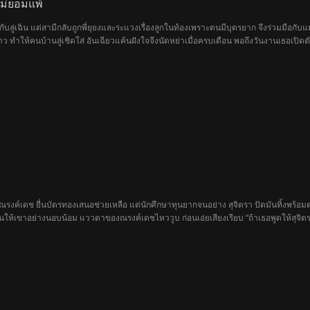
ไม่ยอมแพ้
บลู่เฉิน แต่สามีกลับถูกพี่ยุยงและระแวงเรื่องลูกในท้องเพราะตนมีบุตรยาก จึงร่วมมือกับ
 ทำให้คนบ้านลู่เชิดใส่ อันเฉียวแค้นฝังใจจึงนัดหย่าเมื่อครบเดือน พอถึงวันงานเธอเปิดต
ีวิตเลิศหรู ทิ้งให้ตระกูลลู่ต้องไร้ทายาทสืบสกุล
งค์เดช ยื่นบัตรทองเสนอช่วยเหลือ แต่นักศึกษาทุนยากจนอย่าง สุจิตรา ปัดมันทิ้งพร้อมตะค
คืนให้เขาอย่างนอบน้อม แววตาของณรงค์เดชไหววูบ ก่อนเอ่ยเสียงเรียบ “ถ้าเธอพูดให้สุจิตราร
ิ์ศรีที่ไม่ยอมก้มหัวให้เงิน อีกฝั่งคือความจริงที่ต้องยอมศิโรราบเพื่ออยู่รอด ทางแยกของ