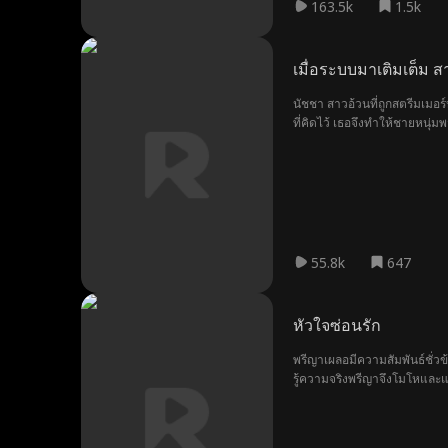
163.5k
1.5k
เมื่อระบบมาเติมเต็ม ส
นัชชา สาวอ้วนที่ถูกสตรีมเมอ
ที่คิดไว้ เธอจึงทำให้ชายหนุ่
55.8k
647
หัวใจซ่อนรัก
พรีญาเผลอมีความสัมพันธ์ชั่ว
รู้ความจริงพรีญาจึงโมโหและแต