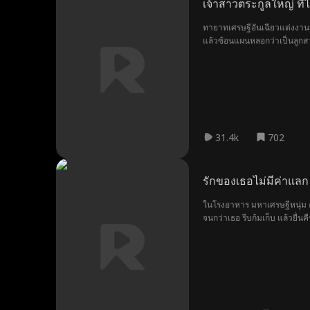
เจ้าสาวตระกูลใหญ่ ที่
ทายาทเศรษฐีอันเฉียวแต่งงานกั
แล้วซ้อนแผนหลอกว่าเป็นลูกสาว
เฉียวสะบั้นรักพาลูกรับมรดกใช้ช
31.4k
702
รักของเธอไม่มีค่าแลก
ในโรงอาหาร มหาเศรษฐีหนุ่ม ณร
จนกว่าเธอ รีบก้มเก็บ แล้วยื่น
ดูแลทั้งหมด” ฝั่งหนึ่งคือศักด