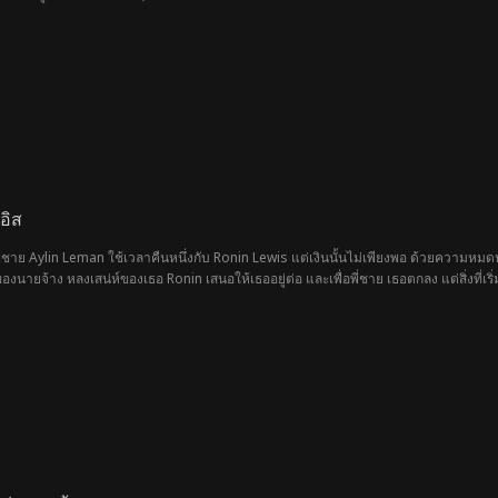
อิส
่ชาย Aylin Leman ใช้เวลาคืนหนึ่งกับ Ronin Lewis แต่เงินนั้นไม่เพียงพอ ด้วยความหมด
ของนายจ้าง หลงเสน่ห์ของเธอ Ronin เสนอให้เธออยู่ต่อ และเพื่อพี่ชาย เธอตกลง แต่สิ่งที่เริ