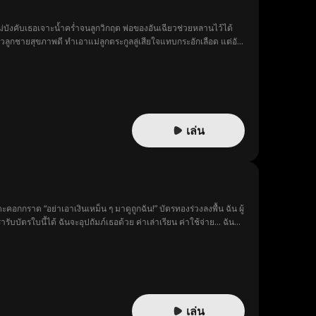
แม่บังคับเธอเจาะน้ำคร่ำจนลูกวิกฤต พ่อของอันเฉียวช่วยหลานไว้ได้
ัวลูกชายสุขภาพดี ทำเอาแม่ลูกตระกูลลู่เสียใจแทบกระอักเลือด แต่อัน
เล่น
อกกราด “อย่าเอาเงินเหม็น ๆ มาดูถูกฉัน!” บัตรทองร่วงลงพื้น ฉัน ผู้
ับบัตรใบนี้ได้ ฉันจะอุปถัมภ์เธอด้วย ค่าเล่าเรียน ค่าใช้จ่าย… ฉัน
โชคชะตา… จึงเปิดออกต่อหน้าพวกเธอสองคน
เล่น