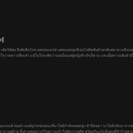
ฐี
ตัดให้พ่อ จึงตัดสินใจขายพรหมจรรย์ แต่หมอหนุ่มที่เธอไปติดพันด้วยกลับพยายามดึงเธอออก
ใจวาดดาวเสียแล้ว แม้ในใจจะคิดว่าเธอเป็นแค่ผู้หญิงหิวเงินก็ตาม และเมื่อความลับดำมืดที
ๆ ของเจมส์ ลอยด์ เจมส์ถูกรถชนขณะที่นาโอมิกำลังคลอดลูก ห้าปีต่อมา นาโอมิกลับมาจ
อยู่ด้วย ทั้งสามค่อยๆ แก้ไขความเข้าใจผิดจากอดีต พร้อมกับแก้แค้นคนที่ทำร้ายพว