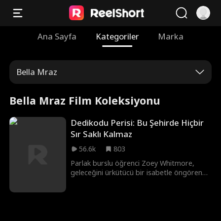
Ana Sayfa
Kategoriler
Marka
Bella Mraz
Bella Mraz Film Koleksiyonu
Dedikodu Perisi: Bu Şehirde Hiçbir
Sır Saklı Kalmaz
56.6k
803
Parlak burslu öğrenci Zoey Whitmore,
geleceğini ürkütücü bir isabetle öngören
gizemli dedikodu mesajları almaya
başlayınca dünyası altüst olur: Annesi
tutuklanır, sevgilisi ona ihanet eder ve iki
güçlü rakibin (kraliyet soylusu bir yakışıklı ile
bir mafya prensinin) takıntısı hâline gelir.