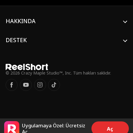
Gelen her mesaj, Zoey'nin özel okuldaki
zorbalıkları alt etmesine yardım etse de
her zafer onu daha zorlu bir sınava
HAKKINDA
sürükler. Dedikodu Perisi'nin yardımıyla
Zoey, aldığı her mesajla kaderini baştan
yazabilecek mi?
DESTEK
© 2026 Crazy Maple Studio™, Inc. Tüm hakları saklıdır.
Uygulamaya Özel: Ücretsiz
Aç
Aç