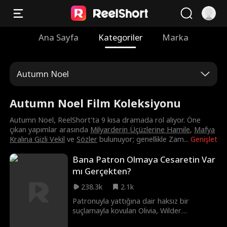
Ana Sayfa
Kategoriler
Marka
Autumn Noel
Autumn Noel Film Koleksiyonu
Autumn Noel, ReelShort'ta 9 kısa dramada rol alıyor. Öne
çıkan yapımlar arasında
Milyarderin Üçüzlerine Hamile
,
Mafya
Kralına Gizli Vekil
ve
Sözler
bulunuyor; genellikle Zam
...
Genişlet
Bana Patron Olmaya Cesaretin Var
mı Gerçekten?
238.3k
2.1k
Patronuyla yattığına dair haksız bir
suçlamayla kovulan Olivia, Wilder
Holding'de yeni bir iş bulur. Ancak yeni