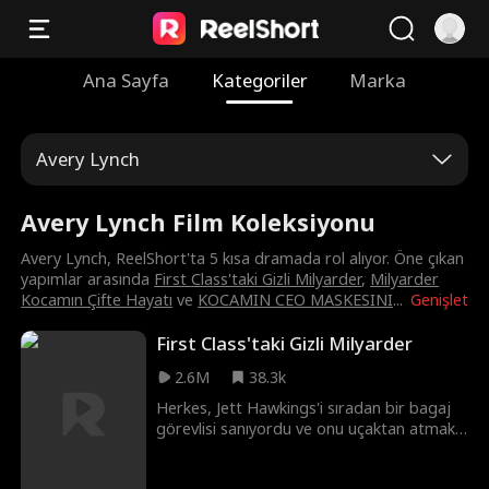
Ana Sayfa
Kategoriler
Marka
Avery Lynch
Avery Lynch Film Koleksiyonu
Avery Lynch, ReelShort'ta 5 kısa dramada rol alıyor. Öne çıkan
yapımlar arasında
First Class'taki Gizli Milyarder
,
Milyarder
Kocamın Çifte Hayatı
ve
KOCAMIN CEO MASKESINI
...
Genişlet
First Class'taki Gizli Milyarder
2.6M
38.3k
Herkes, Jett Hawkings'i sıradan bir bagaj
görevlisi sanıyordu ve onu uçaktan atmakla
tehdit ediyordular. Fakat, uçak bir fırtına
yüzünden düşmek üzereyken, onun aslında