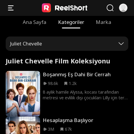
Ana Sayfa
Kategoriler
Marka
Juliet Chevelle
Juliet Chevelle Film Koleksiyonu
Boşanmış Eş Dahi Bir Cerrah
98.6k
1.2k
8 aylık hamile Alyssa, kocası tarafından
metresi ve evlilik dışı çocukları Lilly için terk
edilir. Ancak bilmedikleri bir şey vardır:
Alyssa aslında Davenport servetinin varisi
ve dünyada Lilly'yi kurtarabilecek tek kalp
Hesaplaşma Başlıyor
cerrahı olan Dr. Jane Davenport'tur.
3M
67k