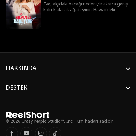
Eve, alçıdaki bacağı nedeniyle ekstra geniş
koltuk alarak ağabeyinin Hawaii'deki
düğününe gitmek üzere uçağa biner. Ancak
huysuz bir kadın ve şımarık oğlu, onunla
yer değiştirmesi için Eve’e baskı yapar.
Türbülans sırasında çocuk yere düşer,
annesi panikler, uçağın geri dönmesini ister
ve pilotlarla kavga eder. Sonunda uçak acil
iniş yapmak zorunda kalır.Yetmezmiş gibi,
kadının kardeşi Clara da gelir ve Eve’i
nişanlısının metresi olmakla suçlar. Oysa
HAKKINDA
Eve, o nişanlının öz kız kardeşidir! Olaylar
kontrolden çıkar, düğün iptal olur ve Clara
hapse gönderilir.
DESTEK
© 2026 Crazy Maple Studio™, Inc. Tüm hakları saklıdır.