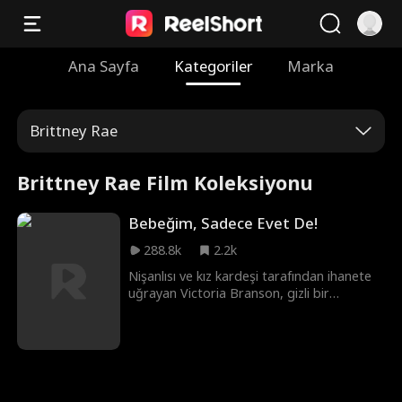
Ana Sayfa
Kategoriler
Marka
Brittney Rae
Brittney Rae Film Koleksiyonu
Bebeğim, Sadece Evet De!
288.8k
2.2k
Nişanlısı ve kız kardeşi tarafından ihanete
uğrayan Victoria Branson, gizli bir
milyarder olan gerçek kimliğini bilmeden
Teddy Lloyd ile evlenir. Birlikte Victoria'nın
kötü ailesine karşı durmalı, annesinin
şirketini geri almalı ve mutlu sonlarını
bulmalılar.