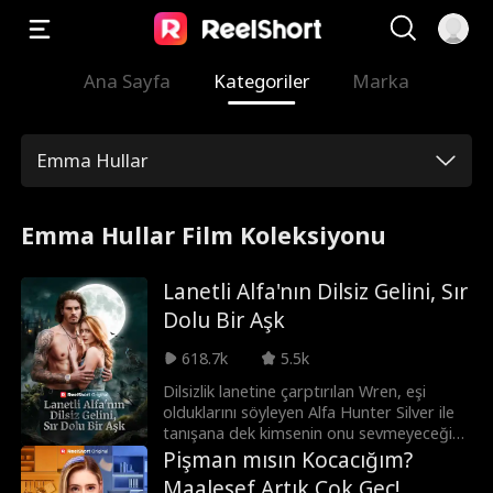
Ana Sayfa
Kategoriler
Marka
Emma Hullar
Emma Hullar Film Koleksiyonu
Lanetli Alfa'nın Dilsiz Gelini, Sır
Dolu Bir Aşk
618.7k
5.5k
Dilsizlik lanetine çarptırılan Wren, eşi
olduklarını söyleyen Alfa Hunter Silver ile
tanışana dek kimsenin onu sevmeyeceğini
düşünür. Ancak Hunter da lanetlidir...
Pişman mısın Kocacığım?
Birlikte aşkı bulup bu lanetleri
Maalesef Artık Çok Geç!