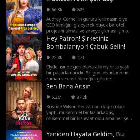
bozabilecekler mi?
66.3k
825
Audrey, Cornell'in gururu kırılmasın diye
CEO kimliğini gizleyerek büyük bir otel
projesini alması ve zirveye çıkması için ona
gizlice destek olur. Cornell yükselirken ilk
Hey Patron! Şirketiniz
aşkı Cecilia'nın dönüşü ilişkilerini sarsar.
Bombalanıyor! Çabuk Gelin!
Üstelik Cornell ve çevresindekilerin bitmek
bilmez baskıları, Audrey'i boşanma
22.8k
471
noktasına getirir. Yaşadığı sayısız
aşağılanmanın ardından yanlış kişiye
Clyde, işinde geri plana atılmış orta yaşlı
fedakarlık yapmanın bedelini ve kendi
bir pazarlamacıdır. Bir gün, insanların ne
değerini anlar. Öz güvenini yeniden
zaman ve nasıl öleceğini görme
kazanan Audrey, sonunda boşanmayı
yeteneğiyle uyanır. Birçok kişiyi ölümden
Sen Bana Aitsin
seçerek CEO olarak hak ettiği yeri geri
kurtarmaya çalışsa da kimse ona inanmaz.
almak için savaşacaktır.
Birkaç gün sonra, çalıştığı şirkette
5.2M
87.2k
herkesin ölümüne yol açacak bir patlama
Kristine Wilson her zaman doğru olanı
olacağını öngörür. Herkesi kurtarmak için
yaptı, mükemmel bir kız arkadaş,
bombayı kimin yerleştirdiğini bulmalı ve
mükemmel bir kız evlat oldu ama her şey
onu durdurmalıdır.
Henry Lockwood'la tanıştığında değişiyor.
Yıllarca ailesi tarafından tacize uğradıktan
Yeniden Hayata Geldim, Bu
ve nişanlısı tarafından aldatıldıktan sonra