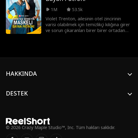
peşinde pek çok tehlikeli insanın olduğunu
1M
53.5k
öğrenir. Alpha Logan, Emma'yı reddetti,
peki neden Emma'yı güvende tutmak için
Violet Trenton, ailesinin otel zincirinin
her şeyi riske atmaya hazır?
varisi olabilmek için temizlikçi kılığına girer
ve sorun çıkaranları birer birer ortadan
kaldırır. Başarılı olup oteli kurtarabilecek
mi? Peki ya onun yeni ve seksi COO'su
Casey Johnson güçlü bir müttefik ya da
daha fazlası mı?
HAKKINDA
DESTEK
© 2026 Crazy Maple Studio™, Inc. Tüm hakları saklıdır.