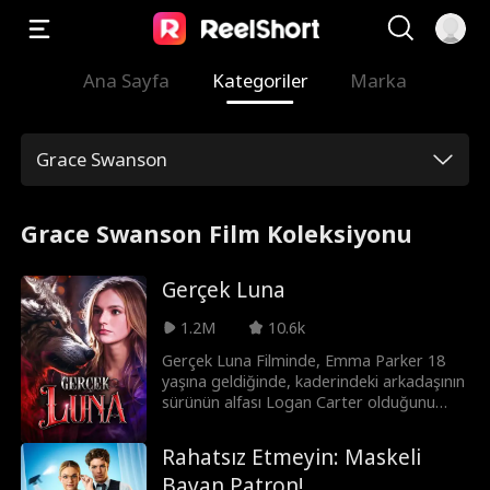
Ana Sayfa
Kategoriler
Marka
Grace Swanson
Grace Swanson Film Koleksiyonu
Gerçek Luna
1.2M
10.6k
Gerçek Luna Filminde, Emma Parker 18
yaşına geldiğinde, kaderindeki arkadaşının
sürünün alfası Logan Carter olduğunu
keşfeder. Ancak Logan onu başka bir dişi
kurt için reddettiğinde bu mutluluk kısa
Rahatsız Etmeyin: Maskeli
ömürlü olur. Kısa bir süre sonra Emma
Bayan Patron!
onun sıradan bir kurt olmadığını ve