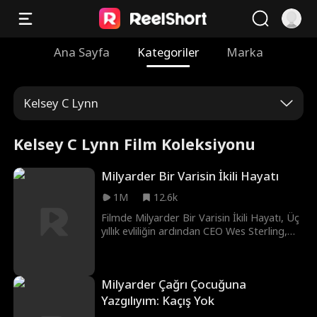
Ana Sayfa
Kategoriler
Marka
Kelsey C Lynn
Kelsey C Lynn Film Koleksiyonu
Milyarder Bir Varisin İkili Hayatı
1M
12.6k
Filmde Milyarder Bir Varisin İkili Hayatı, Üç
yıllık evliliğin ardından CEO Wes Sterling,
karısı Kira'nın hile yapan bir altın arayıcısı
olduğuna ikna olur. Wes'in suçlamalarından
ve kötü muamelelerinden bıkan Kira,
Milyarder Çağrı Çocuğuna
sonunda ondan boşanır ve gerçek kimliğini
yeniden benimser... milyarder mirasçı! Wes
Yazgılıyım: Kaçış Yok
hayatının en büyük hatasını yaptığını