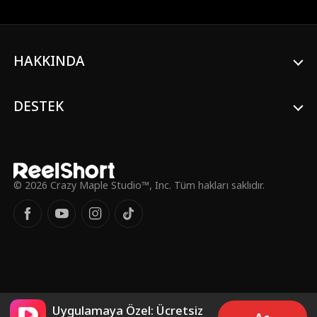
çiftlerden herhangi birini ayırmayı
başarırlarsa nakit para kazanıyorlar. Aşk,
aşk bombardımanına dayanabilir mi?
HAKKINDA
DESTEK
© 2026 Crazy Maple Studio™, Inc. Tüm hakları saklıdır.
Uygulamaya Özel: Ücretsiz