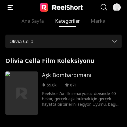
Ana Sayfa
Kategoriler
Marka
Olivia Cella
Olivia Cella Film Koleksiyonu
Aşk Bombardımanı
59.8k
671
Reelshort'un ilk senaryosuz dizisinde 40
bekar, gerçek aşkı bulmak için gerçek
hayatta birbirlerini seçiyor. Uyumu, bağı
ve uzun vadeli potansiyeli test etmek
üzere tasarlanan çeşitli randevu
görevlerine katılıyorlar. Eşleşemeyenlere
ise ikinci bir şans veriliyor: Yeni kurulan