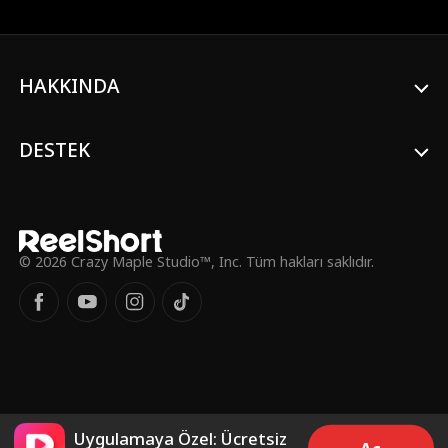
çiftlerden herhangi birini ayırmayı
başarırlarsa nakit para kazanıyorlar. Aşk,
aşk bombardımanına dayanabilir mi?
HAKKINDA
DESTEK
© 2026 Crazy Maple Studio™, Inc. Tüm hakları saklıdır.
Uygulamaya Özel: Ücretsiz