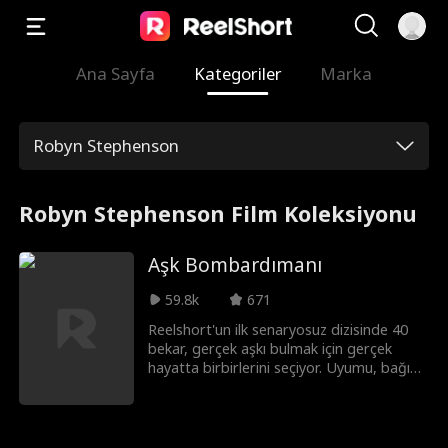
Ana Sayfa
Kategoriler
Marka
Robyn Stephenson
Robyn Stephenson Film Koleksiyonu
Aşk Bombardımanı
59.8k
671
Reelshort'un ilk senaryosuz dizisinde 40
bekar, gerçek aşkı bulmak için gerçek
hayatta birbirlerini seçiyor. Uyumu, bağı
ve uzun vadeli potansiyeli test etmek
üzere tasarlanan çeşitli randevu
görevlerine katılıyorlar. Eşleşemeyenlere
ise ikinci bir şans veriliyor: Yeni kurulan