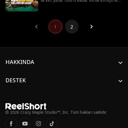
ilk kez yatar. Onu o kadar ihmal etmişti ki
yüzünü bile bilmiyordu! Ertesi gün, karma
kimliklerin olduğu bir komedide Aidan, onu
sekreteri olarak işe alır ve onun peşine
düşer! Onu geri alacak mı?
1
2
HAKKINDA
DESTEK
© 2026 Crazy Maple Studio™, Inc. Tüm hakları saklıdır.