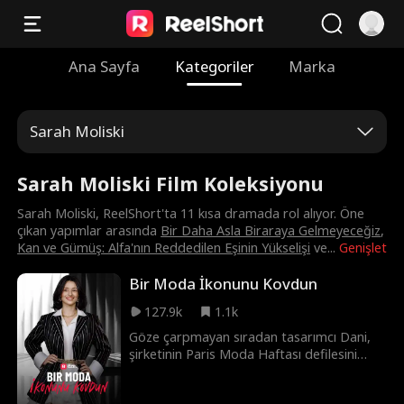
Ana Sayfa
Kategoriler
Marka
Sarah Moliski
Sarah Moliski Film Koleksiyonu
Sarah Moliski, ReelShort'ta 11 kısa dramada rol alıyor. Öne
çıkan yapımlar arasında
Bir Daha Asla Biraraya Gelmeyeceğiz
,
Kan ve Gümüş: Alfa'nın Reddedilen Eşinin Yükselişi
ve
...
Genişlet
Bir Moda İkonunu Kovdun
127.9k
1.1k
Göze çarpmayan sıradan tasarımcı Dani,
şirketinin Paris Moda Haftası defilesini
kurtarsa da başarısı tembel ama şık
stajyer Brynn tarafından çalınır. Üstelik