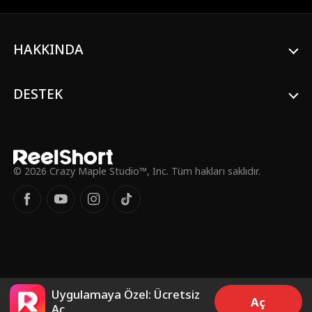
iftiraya uğratıp halkın hayranlığını skandala
dönüştürene kadar. Ariel, aşkını ve itibarını
geri kazanabilecek mi?
HAKKINDA
DESTEK
© 2026 Crazy Maple Studio™, Inc. Tüm hakları saklıdır.
Uygulamaya Özel: Ücretsiz
Aç
Aç