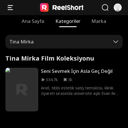
Ana Sayfa
Kategoriler
Marka
Tina Mirka
Tina Mirka Film Koleksiyonu
Seni Sevmek İçin Asla Geç Değil
334.7k
3k
Ariel, tıbbi estetik satış temsilcisi, klinik
ziyareti sırasında üniversite aşkı Evan ile
yeniden karşılaşır. İş onları bir araya
getirirken eski duygular canlanır, ancak
romantik rakipler ve geçmiş yanlış
anlamalar yollarına çıkar. Ariel, şirketinin
ürünlerinin yüzü olduğunda şöhrete
kavuşur—ta ki Evan'ın nişanlısı Sienna, onu