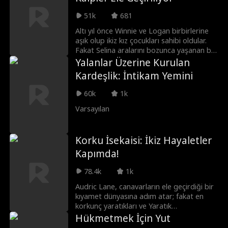
51k
681
Altı yıl önce Winnie ve Logan birbirlerine
aşık olup ikiz kız çocukları sahibi oldular.
Fakat Selina aralarını bozunca yaşanan bir
yanlış anlaşılma çiftin yollarını ayırdı. Altı yıl
Yalanlar Üzerine Kurulan
sonra ikizlerin yer değiştirmesiyle tüm
Kardeşlik: İntikam Yemini
gerçekler gün yüzüne çıkıyor.
60k
1k
Varsayılan
Korku İsekaisi: İkiz Hayaletler
Kapımda!
78.4k
1k
Audric Lane, canavarların ele geçirdiği bir
kıyamet dünyasına adım atar; fakat en
korkunç yaratıkları ve Yaratık
Hükümdarlarını birbirinden çekici güzeller
Hükmetmek İçin Yut
olarak görür.