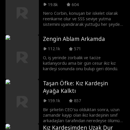
19.8k
604
Nero Corbin, konuşan bir iskelet olarak
reenkarne olur ve SSS seviye yutma
sistemini uyandırarak yuttuğu her şeyden
güç kazanır! Dahi bir kraliçe arı tarafından
yanlışlıkla çağrılınca, onu korumak için
Zengin Ablam Arkamda
İskelet Kral'a dönüşür!
112.1k
571
O, iş yerinde zorbalık ve tacize
katlanıyordu ama bir gün cesur ikiz kız
kardeşi sonunda onu bulup geri döndü.
Taşan Öfke: Kız Kardeşin
Ayağa Kalktı
159.1k
857
Bir şirketin CEO'su olduktan sonra, uzun
zamandır kayıp olan ikiz kardeşinin sınıf
arkadaşları tarafından neredeyse ölümüne
zorbalığa uğradığını öğrenir. Kardeşinin
Kız Kardeşimden Uzak Dur