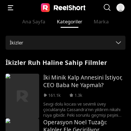
Ana Sayfa
Kategoriler
Marka
İkizler
İkizler Ruh Haline Sahip Filmler
İki Minik Kalp Annesini İstiyor,
CEO Baba Ne Yapmalı?
161.1k
1.3k
Sevgi dolu kocası ve sevimli üvey
çocuklarıyla Cassandra'nın yıldırım nikahı
rüya gibidir. Peki sorunlu geçmişi peşini
bırakacak mıdır? Ve bu çocuklar ona
Operasyon Noel Tuzağı:
neden bu kadar tanıdık gelmektedir?
Kalpler Ele Geçiriliyor