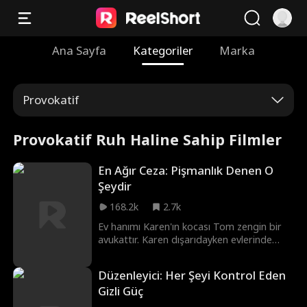
Ana Sayfa
Kategoriler
Marka
Provokatif
Provokatif Ruh Haline Sahip Filmler
En Ağır Ceza: Pişmanlık Denen O
Şeydir
168.2k
2.7k
Ev hanımı Karen'ın kocası Tom zengin bir
avukattır. Karen dışarıdayken evlerinde
yangın çıkar ve beş yaşındaki kızları Anna
düşerek ölümcül şekilde yaralanır.
Düzenleyici: Her Şeyi Kontrol Eden
Yardımsever Merry, itfaiye şefi Bob'un
Gizli Güç
kullandığı itfaiye aracıyla Anna'yı ameliyat
için bir an önce acile yetiştirmek üzere yola