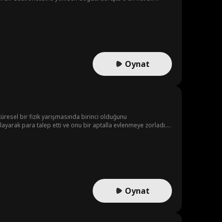
en inmesini sağlamak!
Oynat
resel bir fizik yarışmasında birinci olduğunu
layarak para talep etti ve onu bir aptalla evlenmeye zorladı.
çıkarıldı ve hayalindeki üniversiteye gitmesi için burs verildi.
e, kötülere ceza verdi ve köyü dönüştürerek izolasyonunu ve
Oynat