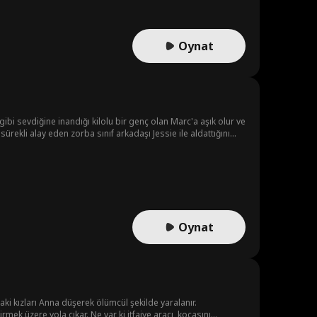
Oynat
gibi sevdiğine inandığı kilolu bir genç olan Marc'a aşık olur ve
rekli alay eden zorba sınıf arkadaşı Jessie ile aldattığını
varisi olduğunu iddia ederek Bella'nın kimliğini çalmıştır.
rinde... Bella'nın sıradaki hamlesi onları sus pus edebilir mi?
Oynat
ki kızları Anna düşerek ölümcül şekilde yaralanır.
irmek üzere yola çıkar. Ne var ki itfaiye aracı, kocasını