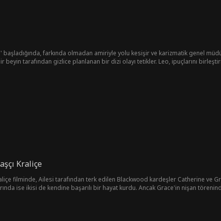
e' başladığında, farkında olmadan amiriyle yolu kesişir ve karizmatik genel mü
beyin tarafından gizlice planlanan bir dizi olayı tetikler. Leo, ipuçlarını birleş
arır...
aşçı Kraliçe
aliçe filminde, Ailesi tarafından terk edilen Blackwood kardeşler Catherine ve 
arında ise ikisi de kendine başarılı bir hayat kurdu. Ancak Grace'in nişan törenin
 nişanlısının ailesi hem de eski sınıf arkadaşlarının alay konusu oldu. Kız kardeş
 kimliğini açıkladı ve herkesi onları hafife aldıkları için pişman etti.