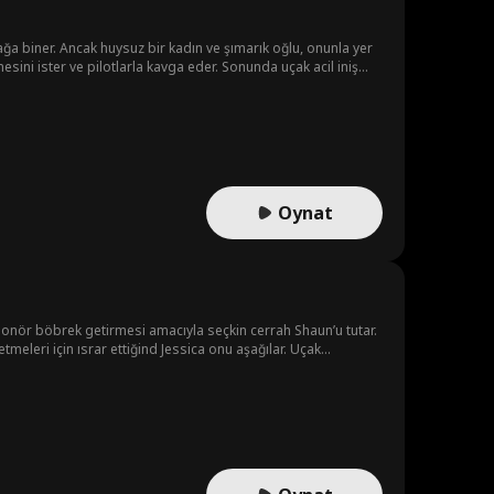
ğa biner. Ancak huysuz bir kadın ve şımarık oğlu, onunla yer
sini ister ve pilotlarla kavga eder. Sonunda uçak acil iniş
ar. Oysa Eve, o nişanlının öz kız kardeşidir! Olaylar
Oynat
r donör böbrek getirmesi amacıyla seçkin cerrah Shaun’u tutar.
etmeleri için ısrar ettiğind Jessica onu aşağılar. Uçak
, Shaun’dan küçük düşürücü bir şekilde özür dilemesini ister. O
alvarır. Ama Jessica ona inanmaz. Ta ki çantayı parçalayıp