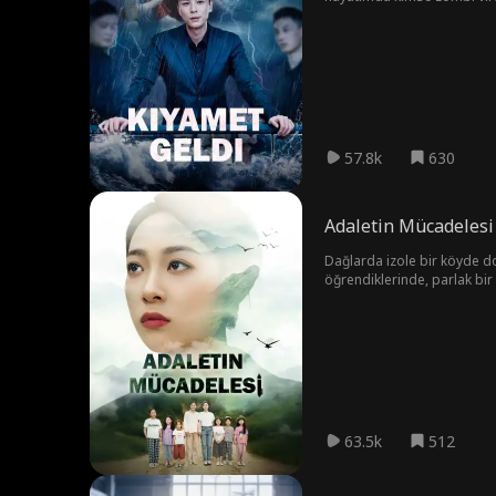
şekilde fark ettim: Tüm yol
57.8k
630
Adaletin Mücadelesi
Dağlarda izole bir köyde do
öğrendiklerinde, parlak bir
Tartışma sırasında annesi st
Yıllarca süren sıkı çalışm
yoksulluğunu hafifletti, ora
63.5k
512