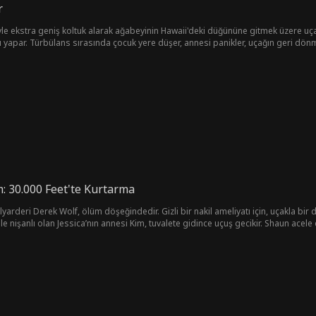
r
yle ekstra geniş koltuk alarak ağabeyinin Hawaii'deki düğününe gitmek üzere uça
ı yapar. Türbülans sırasında çocuk yere düşer, annesi panikler, uçağın geri dönme
iş gibi, kadının kardeşi Clara da gelir ve Eve’i nişanlısının metresi olmakla suçl
l olur ve Clara hapse gönderilir.
m: 30.000 Feet'te Kurtarma
lyarderi Derek Wolf, ölüm döşeğindedir. Gizli bir nakil ameliyatı için, uçakla bi
le nişanlı olan Jessica’nın annesi Kim, tuvalete gidince uçuş gecikir. Shaun acele 
 krizi geçirir. Shaun onu kurtarır, bu sırada kaburgalarını kırar. Nankör Jessica
 yok etmekle tehdit eder. Shaun Derek’in durumunu açıklamak zorunda kalır ve y
r... Derek Wolf! Yani kendi nişanlısının büyükbabası.