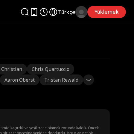
Yüklemek
Türkçe
 Christian
Chris Quartuccio
Aaron Oberst
Tristan Rewald
imizi kaçırdık ve yeşil trene binmek zorunda kaldık. Önceki
 bir saat öncesine yeniden doğdurdu. İşte o an net bir