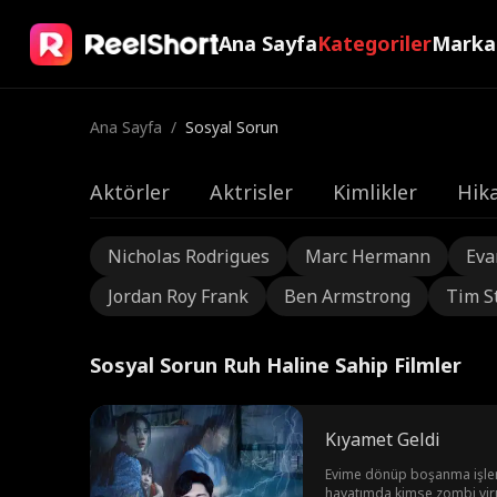
Ana Sayfa
Kategoriler
Marka
Ana Sayfa
/
Sosyal Sorun
Aktörler
Aktrisler
Kimlikler
Hika
Nicholas Rodrigues
Marc Hermann
Eva
Jordan Roy Frank
Ben Armstrong
Tim S
Sosyal Sorun Ruh Haline Sahip Filmler
Kıyamet Geldi
Evime dönüp boşanma işlemle
hayatımda kimse zombi virü