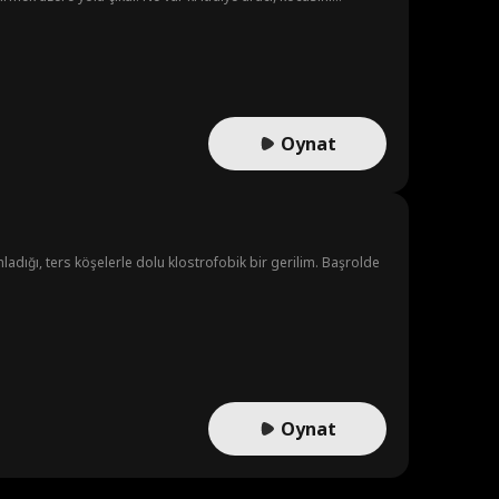
i isteyerek vakit kaybettirir. Merry, sağlık görevlisi Eve ve
 olan Karen ise inatla yol vermeyi reddeder.
Oynat
adığı, ters köşelerle dolu klostrofobik bir gerilim. Başrolde
Oynat