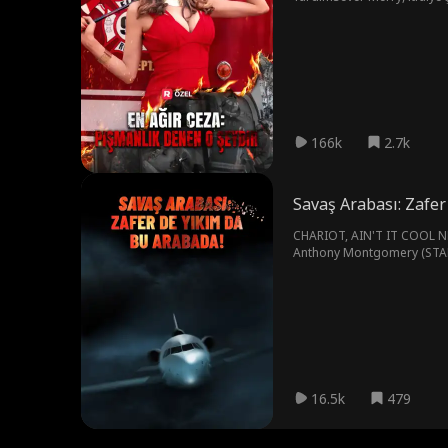
aldatmaktan dönen Karen'ın 
yoldan geçenler onu çekilme
166k
2.7k
Savaş Arabası: Zafer
CHARIOT, AIN'T IT COOL NEWS
Anthony Montgomery (STAR 
16.5k
479