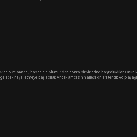
cuların kaderini kurtarmak için tek bir yol var - treni durdurmak ve herkesin erk
ğan o ve annesi, babasının ölümünden sonra birbirlerine bağımlıydılar. Onun kü
 gelecek hayal etmeye başladılar. Ancak amcasının ailesi onları tehdit edip aşağı
resten öldü. Neyse ki, zorla evlendirilirken vali tarafından kurtarıldı, dağlardan 
anın ardından sonunda bir şirketin CEO'su oldu. Zaferle memleketine döndüğünd
daki çocukların eğitim almasını sağladı.