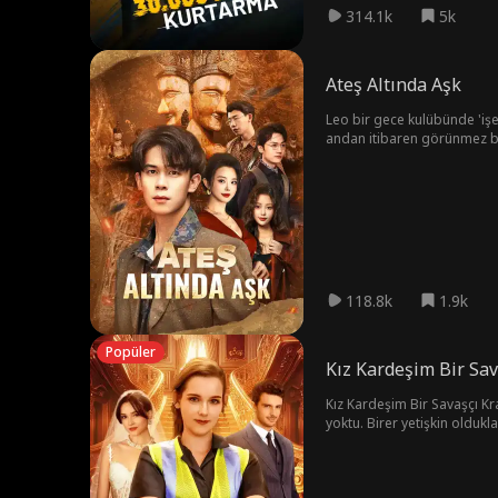
314.1k
5k
Ateş Altında Aşk
Leo bir gece kulübünde 'iş
andan itibaren görünmez bir 
çeviren bir gerçeği ortaya çık
118.8k
1.9k
Popüler
Kız Kardeşim Bir Sav
Kız Kardeşim Bir Savaşçı Kr
yoktu. Birer yetişkin oldukl
ortaya çıktı ve Grace'in hem
Savaşçı Kraliçe olarak gerçek