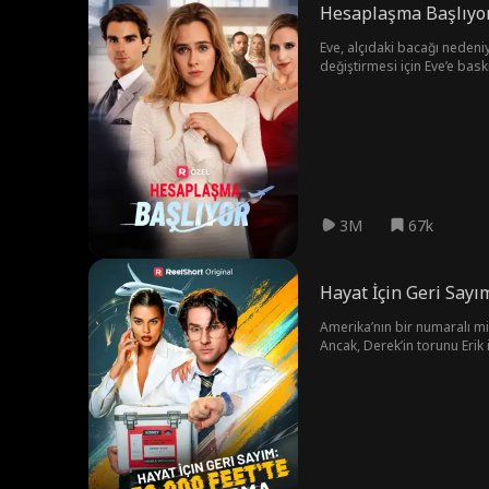
Hesaplaşma Başlıyo
Eve, alçıdaki bacağı nedeni
değiştirmesi için Eve’e bask
yapmak zorunda kalır.Yetmezm
kontrolden çıkar, düğün ipta
3M
67k
Hayat İçin Geri Sayı
Amerika’nın bir numaralı mi
Ancak, Derek’in torunu Erik i
havalandıktan sonra Kim kalp
reddedince, Jessica böbreği
üzerindeki ismi görene kada