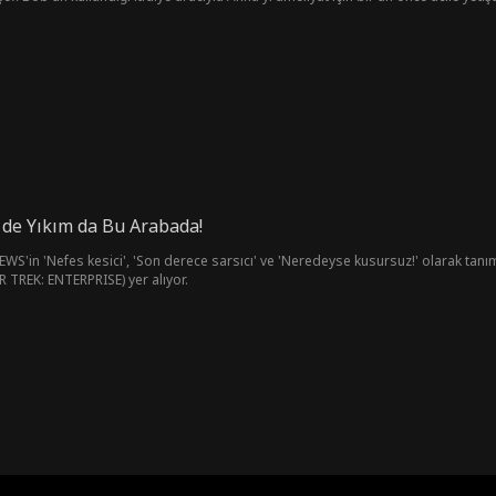
arabasına çarpar. Karen, onlardan yalvarıp özür dilemelerini ve hasarı ödemelerin
ye ikna etmeye çalışır. İtfaiyenin kendi kızını kurtarmaya çalıştığından habersiz
 de Yıkım da Bu Arabada!
'in 'Nefes kesici', 'Son derece sarsıcı' ve 'Neredeyse kusursuz!' olarak tanıml
TREK: ENTERPRISE) yer alıyor.