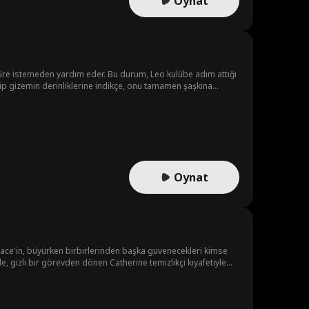
Oynat
düre istemeden yardım eder. Bu durum, Leo kulübe adım attığı
tirip gizemin derinliklerine indikçe, onu tamamen şaşkına
Oynat
Grace'in, büyürken birbirlerinden başka güvenecekleri kimse
de, gizli bir görevden dönen Catherine temizlikçi kıyafetiyle
i nişanlısı tarafından ihanete uğrayıp aşağılanınca, Catherine