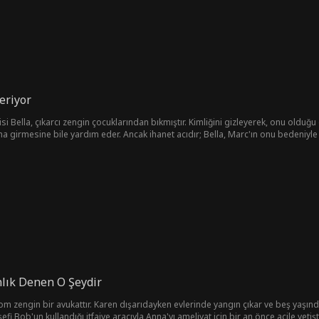
Veriyor
si Bella, çıkarcı zengin çocuklarından bıkmıştır. Kimliğini gizleyerek, onu olduğu 
 girmesine bile yardım eder. Ancak ihanet acıdır; Bella, Marc'ın onu bedeniyle sü
c, Western Lisesi'nin sosyal ortamında zirveye çıkıp itibar kazanmak için Walton 
m bir değişim geçirir ve kıvrımlarıyla barışır. Üniversite geleceğiyle alay ettikle
nlık Denen O Şeydir
om zengin bir avukattır. Karen dışarıdayken evlerinde yangın çıkar ve beş yaşında
fi Bob'un kullandığı itfaiye aracıyla Anna'yı ameliyat için bir an önce acile yetişt