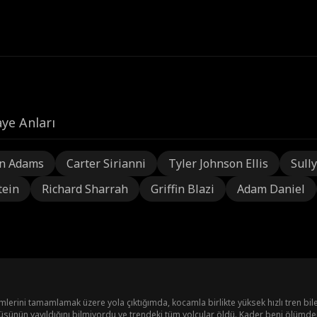
ye Anları
n Adams
Carter Sirianni
Tyler Johnson Ellis
Sully
tein
Richard Sharrah
Griffin Blazi
Adam Daniel
rini tamamlamak üzere yola çıktığımda, kocamla birlikte yüksek hızlı tren bilet
sünün yayıldığını bilmiyordu ve trendeki tüm yolcular öldü. Kader beni ölümden