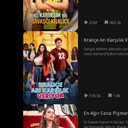
23M
463.2k
Kraliçe Arı Karşılık 
Zengin Walton ailesinin vari
onun Harvard futbol takımına
öğrenir. Daha da kötüsü Mar
Bella onu terk eder, muhteşe
156.5k
1.8k
En Ağır Ceza: Pişma
Ev hanımı Karen'ın kocası T
Yardımsever Merry, itfaiye şe