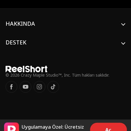
Evelyn, Adrian'ın oyunlarının bir başka
kurbanı Nathan ile güçlerini birleştirir.
Hazırladıkları plan sayesinde Serena
suçlarını canlı yayında itiraf eder ve
HAKKINDA
Adrian'ın şirketi çöker. Eski kocası af
dilerken Evelyn, bazı aşkların beklemeye
değmediğini bilerek gülümser ve yeni
aşkıyla oradan uzaklaşır.
DESTEK
© 2026 Crazy Maple Studio™, Inc. Tüm hakları saklıdır.
Uygulamaya Özel: Ücretsiz
Aç