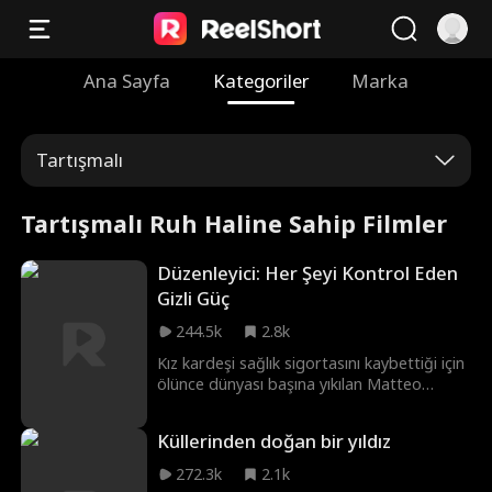
Ana Sayfa
Kategoriler
Marka
Tartışmalı
Tartışmalı Ruh Haline Sahip Filmler
Düzenleyici: Her Şeyi Kontrol Eden
Gizli Güç
244.5k
2.8k
Kız kardeşi sağlık sigortasını kaybettiği için
ölünce dünyası başına yıkılan Matteo
Leone, sigorta şirketi CEO'sunu öldürerek
adaleti kendi elleriyle sağlar. Ancak amacı
Küllerinden doğan bir yıldız
sadece intikam almak değildir, daha büyük
bir hedefi vardır: En savunmasız
272.3k
2.1k
müşterilerini sömüren yozlaşmış sağlık