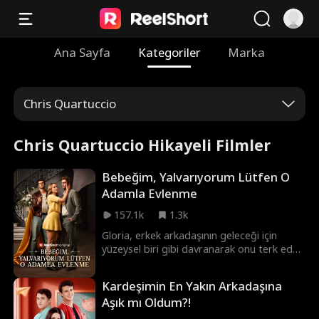
Ana Sayfa
Kategoriler
Marka
Chris Quartuccio
Chris Quartuccio Hikayeli Filmler
Bebeğim, Yalvarıyorum Lütfen O
Adamla Evlenme
157.1k
1.3k
Gloria, erkek arkadaşının geleceği için
yüzeysel biri gibi davranarak onu terk eder.
Yedi yıl sonra zorla nişanlandırıldığında,
nişanlısının amcasının artık çok başarılı biri
Kardeşimin En Yakın Arkadaşına
olan eski sevgilisi olduğunu öğrenir. Eski
Aşık mı Oldum?!
duygular canlanıp yanlış anlaşılmalar
çözüldükçe, ikili aşka ikinci bir şans vermek