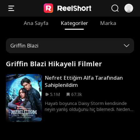
Ana Sayfa
Kategoriler
Marka
Griffin Blazi
Griffin Blazi Hikayeli Filmler
Nefret Ettiğim Alfa Tarafından
Sahiplenildim
5.1M
67.3k
Hayatı boyunca Daisy Storm kendisinde
neyin yanlış olduğunu hiç bilemedi. Neden
dönüşüm yapamıyordu? Neden bir kurdu
yoktu? Tüm sürüsü tarafından nefret
edilse de Daisy, en azından bir kaderi
olduğunu, Alfayı yanında sandı... Ta ki o,
Daisy’yi aldatıp on sekizinci doğum