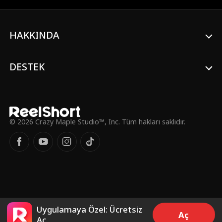
gününde kader bağlarını koparana ve en
büyük zorbasını yeni Luna yapana kadar.
Daisy gözyaşları içinde evden kaçtı, fakat
HAKKINDA
sadece altı ay sonra annesi gizemli bir
şekilde öldü ve Daisy, (annesinin
ölümünden sorumlu tuttuğu yeni
yönetimdeki Alfa) Nolan Fenrir tarafından
DESTEK
geri dönmeye zorlandı. Daisy, onun
yaptıklarını asla affetmeyeceğine yemin
etti, ama Alfa Nolan’a karşı doğal olmayan
bir çekim hissetmeye başladı ve sert dış
görünüşüne rağmen Nolan da aynı şeyi
hissediyor gibiydi. Daisy başka bir kader
© 2026 Crazy Maple Studio™, Inc. Tüm hakları saklıdır.
bağına sahip olamazdı, değil mi? Hem de
en çok nefret ettiği adamla!
Uygulamaya Özel: Ücretsiz
Aç
Aç