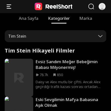
Ana Sayfa
Kategoriler
Marka
Tim Stein
Tim Stein Hikayeli Filmler
Evsiz Sandım Meğer Bebeğimin
Babası Milyonermiş!
78.7k
850
Daisy ve Alex mutlu bir çiftti. Ancak Alex
geçirdiği trafik kazası sonrası ortadan
kaybolur, Daisy ise doğum yaparken
hafızasını yitirir. Beş yıl sonra Daisy, kızı
Eski Sevgilimin Mafya Babasına
Poppy ile geri döner ve kaza yüzünden
Aşık Olmak
hafızasını ve akli dengesini kaybetmiş olan
Alex ile yolları kesişir. Anne kız, Alex'i eve