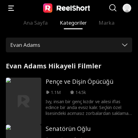
Ana Sayfa
Kategoriler
Marka
Evan Adams
Evan Adams Hikayeli Filmler
Pençe ve Dişin Öpücüğü
1.1M
14.5k
Ivy, insan bir genç kızdır ve ailesi iflas
edince bir anda evsiz kalır. Seçkin özel
lisesindeki acımasız zorbalardan saklamak
zorunda olduğu utanç verici bir sırla,
arabasında yaşamak zorunda kalır. Bir
Senatörün Oğlu
gün, hem kurt adam varisi Sebastian’ın
hem de vampir prensi Zane’in kader eşi