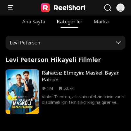
Ana Sayfa
Kategoriler
Marka
Levi Peterson
Levi Peterson Hikayeli Filmler
Rahatsız Etmeyin: Maskeli Bayan
Patron!
1M
53.7k
Violet Trenton, ailesinin otel zincirinin varisi
olabilmek için temizlikçi kılığına girer ve
sorun çıkaranları birer birer ortadan
kaldırır. Başarılı olup oteli kurtarabilecek
mi? Peki ya onun yeni ve seksi COO'su
Casey Johnson güçlü bir müttefik ya da
daha fazlası mı?