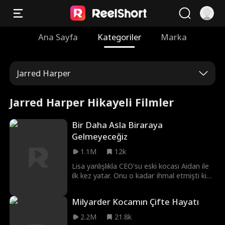
Ana Sayfa
Kategoriler
Marka
Jarred Harper
Jarred Harper Hikayeli Filmler
Bir Daha Asla Biraraya
Gelmeyeceğiz
1.1M
12k
Lisa yanlışlıkla CEO'su eski kocası Aidan ile
ilk kez yatar. Onu o kadar ihmal etmişti ki
yüzünü bile bilmiyordu! Ertesi gün, karma
kimliklerin olduğu bir komedide Aidan, onu
Milyarder Kocamın Çifte Hayatı
sekreteri olarak işe alır ve onun peşine
düşer! Onu geri alacak mı?
2.2M
21.8k