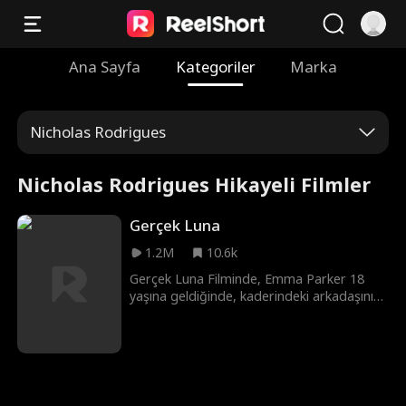
Ana Sayfa
Kategoriler
Marka
Nicholas Rodrigues
Nicholas Rodrigues Hikayeli Filmler
Gerçek Luna
1.2M
10.6k
Gerçek Luna Filminde, Emma Parker 18
yaşına geldiğinde, kaderindeki arkadaşının
sürünün alfası Logan Carter olduğunu
keşfeder. Ancak Logan onu başka bir dişi
kurt için reddettiğinde bu mutluluk kısa
ömürlü olur. Kısa bir süre sonra Emma
onun sıradan bir kurt olmadığını ve
peşinde pek çok tehlikeli insanın olduğunu