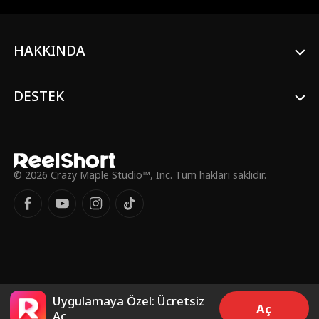
öğrenir. Alpha Logan, Emma'yı reddetti,
peki neden Emma'yı güvende tutmak için
her şeyi riske atmaya hazır?
HAKKINDA
DESTEK
© 2026 Crazy Maple Studio™, Inc. Tüm hakları saklıdır.
Uygulamaya Özel: Ücretsiz
Aç
Aç