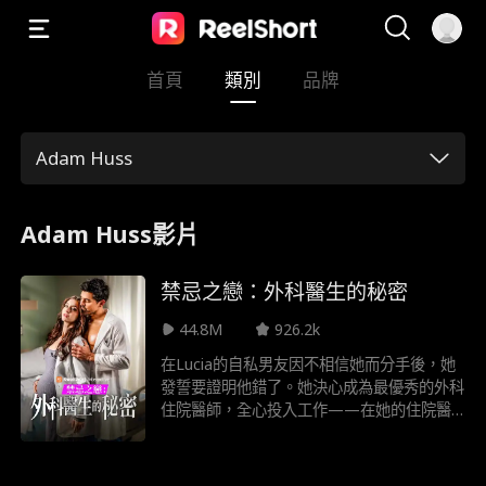
首頁
類別
品牌
Adam Huss
Adam Huss影片
禁忌之戀：外科醫生的秘密
44.8M
926.2k
在Lucia的自私男友因不相信她而分手後，她
發誓要證明他錯了。她決心成為最優秀的外科
住院醫師，全心投入工作——在她的住院醫
師指導醫師Dr. Sawyer Campbell手下：無情
的知名外科醫師、意外的孩子父親，最糟糕的
是……她前男友的爸爸。