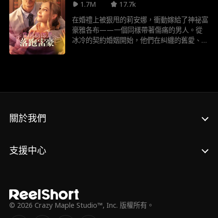
1.7M
17.7k
福生活
在婚禮上被狠甩的莉安娜，衝動嫁給了神祕富
豪雅各布——一個同樣帶著傷痛的男人。從
冰冷的契約婚姻開始，他們在糾纏的舊愛、家
族鬥爭與商戰中，逐漸走向炙熱的救贖... 這場
暴風雨般的愛情，最終是走向真心，還是被過
往的陰影撕裂？
關於我們
支援中心
© 2026 Crazy Maple Studio™, Inc. 版權所有。