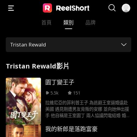
首頁
類別
品牌
Tristan Rewald
Tristan Rewald影片
園丁變王子
5.5k
151
拉維尼亞的菲利普王子 為逃避王室逼婚遠赴
美國 遇見剛遭男友背叛的安娜 並向她伸出援
手 他自稱是王室園丁 兩人協議閃電結婚 婚後
他們攜手合作 對抗惡毒繼母與繼妹 幫安娜奪
我的新郎是落跑富豪
回母親公司 並取得王室肖像授權 最終菲利普
坦白身分 成功讓父母接受安娜 兩人在加州幸