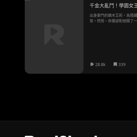
千金大亂鬥！學園女
出身豪門的鏑木艾莉，為隱
常。然而，命運卻對她開了一
千金艾莉，卻被無情地推向底
28.8k
339