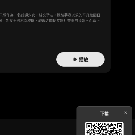
只想作為一名普通少女，結交摯友，體驗夢寐以求的平凡校園日
份，如女王般君臨校園，轉瞬之間便立於社交圈的頂端。而真正的
播放
下載