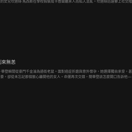
的女兒坎迪絲·馬西斯在學校假裝成卡普蘭繼承人而陷入混亂。坎迪絲迅速攀上社交
別來無恙
·華登瞬間從豪門千金淪為過街老鼠。面對癌症折磨與意外懷孕，她選擇獨自承受，甚至假
卻從未忘記那個狠心離開他的女人。命運再次交錯，簡華登該怎麼開口告訴他——你有一個七歲的兒