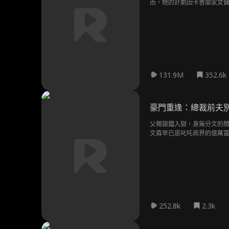
而，她的計劃因卡普蘭家女傭
131.9M
352.6k
豪門重逢：總裁前夫
父親鋃鐺入獄，身無分文的簡
文森早已是叱吒商界的億萬富豪，
換回一個家的可能？
252.8k
2.3k