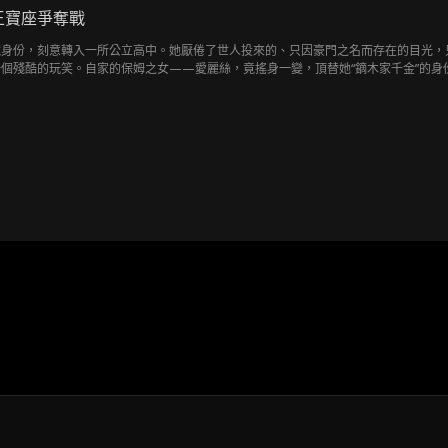
王寶座爭奪戰
藏身份，刻意轉入一所公立高中。她厭倦了世人投來的、只因豪門之名而存在的目光，
個殘酷的玩笑。自家的保姆之女——愛麗絲，竟搖身一變，頂替她“鏑木家千金”的身
層，淪為眾人欺凌與譏笑的標靶……