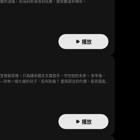
階層的頂端，而海莉則淪落到底層，遭受霸凌和嘲笑。
播放
裝背叛，只為讓未婚夫文森放手，守住他的未來。 多年後，
子，名叫狄倫？ 愛與謊言的代價，是否還能
播放