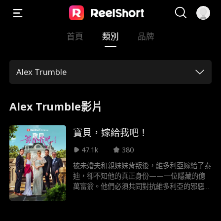
首頁
類別
品牌
Alex Trumble
Alex Trumble影片
寶貝，嫁給我吧！
47.1k
380
被未婚夫和親妹妹背叛後，維多利亞嫁給了泰
迪，卻不知他的真正身份——一位隱藏的億
萬富翁。他們必須共同對抗維多利亞的邪惡家
族，奪回她母親的公司，並尋找屬於他們的幸
福結局。