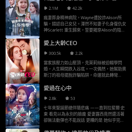
機智為矛，萊拉竟化身最強守護星，讓所有惡
2.1M
42.2k
人無所遁形！
瘋妻葬身精神病院，Wayne遭狡詐Alison所
騙，錯認自己女兒。渾然不知妻子化身復仇女
神Scarlett 重生歸來，誓要揭穿Alison的陰
謀，讓其為女兒償命！
愛上大齡CEO
300.5k
2.2k
當家族壓力如山壓頂，克萊莉絲被迫輟學閃
婚，人生瞬間跌入谷底。一次偶然，她幫助奧
斯汀的祖母擺脫詐騙陷阱，命運就此轉彎
—— 奧斯汀，身為羅伊德集團的年輕執行
愛過在心中
長，為了完成祖母的心願，開出一紙「假結
婚、高額報酬」的交易條件。他們原是兩條不
2.8k
53
相交的平行線，卻在利益牽引下結成聯盟。
然而她不知道，眼前這位看似溫和有禮的「孫
七年來聖誕節總伴隨悲痛 ——直到拉斐爾·史
子」，其實正隱藏著不為人知的真實身份。
東 看見以為永別的臉龐 愛妻露西竟然還活著
假戲會不會成真？交易背後，究竟是誰動了真
卻無法動彈也不能說話 更糟的是 她似乎完全
心？這場從一場詐騙案開始的愛情遊戲，即將
不認得他 真愛能戰勝痛苦不幸嗎
翻盤……