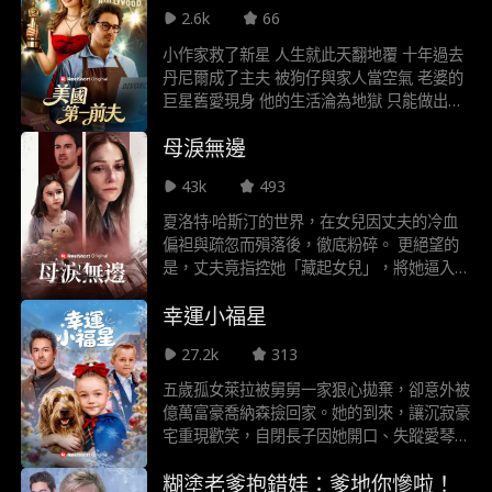
2.6k
66
小作家救了新星 人生就此天翻地覆 十年過去
丹尼爾成了主夫 被狗仔與家人當空氣 老婆的
巨星舊愛現身 他的生活淪為地獄 只能做出破
天荒決定 休了國民甜心 等巨星老婆察覺失去
母淚無邊
他 想挽回恐怕為時已晚
43k
493
夏洛特·哈斯汀的世界，在女兒因丈夫的冷血
偏袒與疏忽而殞落後，徹底粉碎。 更絕望的
是，丈夫竟指控她「藏起女兒」，將她逼入瘋
狂的深淵……
幸運小福星
27.2k
313
五歲孤女萊拉被舅舅一家狠心拋棄，卻意外被
億萬富豪喬納森撿回家。她的到來，讓沉寂豪
宅重現歡笑，自閉長子因她開口、失蹤愛琴因
她重現、瀕危企業因她重生！所有人都說她是
糊塗老爹抱錯娃：爹地你慘啦！
幸運小福星。 當陰謀襲來，以純真為盾、以