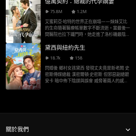
億萬契約：總裁的代孕嬌妻
75.8M
1.2M
艾蜜莉亞·哈特的世界正在崩塌——妹妹艾比
的生命隨著醫療帳單數字不斷流逝。當最後一
間醫院也拉下鐵門時，她走進了洛杉磯最陰暗
的包廂，見到了傳說中的「X夫人」。 「有個
黛西與紐約先生
辦法，代價是妳的餘生。」 燙金契約上寫
著： 成為億萬富豪內森·瑞德的妻子 為他孕育
18.7k
158
繼承人 手術室的燈還亮著，艾蜜莉亞已經簽
下賣身契。現在，她必須用子宮換取妹妹的心
閃婚後 鄉村女孩黛西 發現丈夫竟是新老闆 史
跳⋯⋯
密斯傳媒總裁 漢密爾頓·史密斯 但邪惡副總碧
安卡 暗中佈下陰謀與誤會 威脅著兩人的感情
他們能在關係破裂前 坦承彼此真心相愛嗎
關於我們