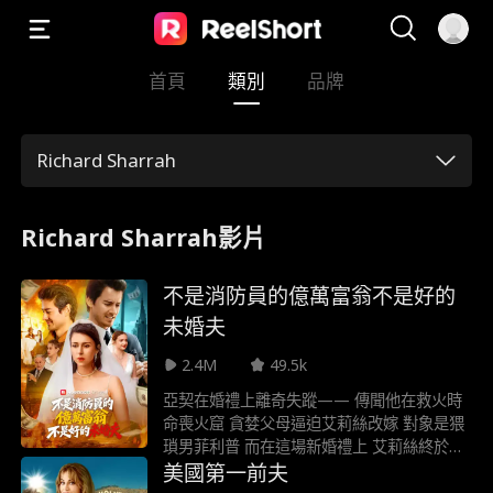
首頁
類別
品牌
Richard Sharrah
Richard Sharrah影片
不是消防員的億萬富翁不是好的
未婚夫
2.4M
49.5k
亞契在婚禮上離奇失蹤—— 傳聞他在救火時
命喪火窟 貪婪父母逼迫艾莉絲改嫁 對象是猥
瑣男菲利普 而在這場新婚禮上 艾莉絲終於重
逢丈夫—— 他卻成了別人的未婚夫
美國第一前夫