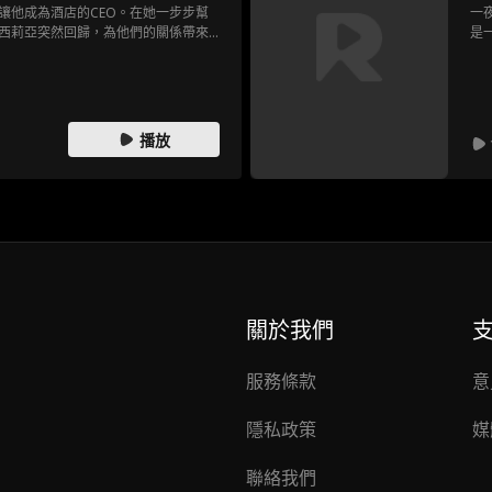
讓他成為酒店的CEO。在她一步步幫
一
西莉亞突然回歸，為他們的關係帶來
是
來自周圍的巨大壓力，甚至來自康乃
。經歷了無數的屈辱後，奧黛麗終於
找回了自信。最終，她勇敢地選擇了
己的CEO位置，向所有人證明了她的
播放
關於我們
服務條款
意
隱私政策
媒
聯絡我們