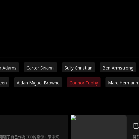
n Adams
Carter Sirianni
Sully Christian
Ben Armstrong
een
Aidan Miguel Browne
Connor Tuohy
Marc Hermann
巴
隱瞞了自己作為CEO的身份，暗中幫
蘇