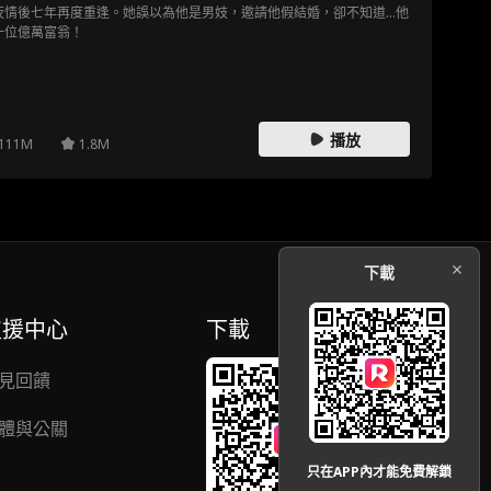
夜情後七年再度重逢。她誤以為他是男妓，邀請他假結婚，卻不知道...他
一位億萬富翁！
播放
111M
1.8M
下載
支援中心
下載
見回饋
體與公關
只在APP內才能免費解鎖