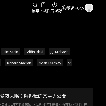
繁體中文
搜尋
下載
觀看紀錄
Tim Stein
Griffin Blazi
J.J. Michaels
Richard Sharrah
Noah Fearnley
黎夜未眠：邂逅我的富豪男公關
菲·史薇芙七年前認識賈斯汀，但她不記得他是誰。命運的安排讓他們在