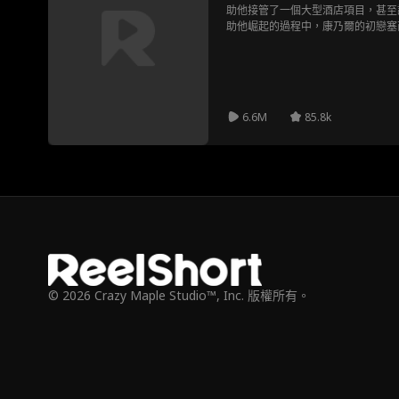
助他接管了一個大型酒店項目，甚至
助他崛起的過程中，康乃爾的初戀塞
了不小的壓力。此時，奧黛麗也面臨
爾的質疑，讓她考慮是否該選擇離婚
認識到自己過去的付出與錯誤，重新
離婚，並不畏艱難地重新奪回屬於自
價值。
6.6M
85.8k
© 2026 Crazy Maple Studio™, Inc. 版權所有。