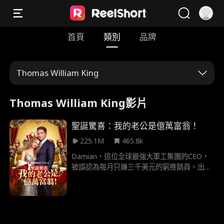
首頁
類別
品牌
Thomas William King
Thomas William King影片
聖誕驚喜：我的老公是億萬富翁！
225.1M
465.8k
Damian，這位全球最強大軍工集團的CEO，
被誤認為每月只賺三千美元的窮推銷員。出乎
意料地，他與公司老闆Iris快速簽下契約婚
姻。Damian陪Iris回她的家鄉參加聖誕晚宴，
面對她親戚的貶低和Iris追求者的嘲笑。
Damian不斷反擊對手，證明自己的實力和地
位，最終與Iris找到了真愛。