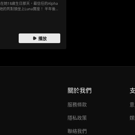
她18歲生日那天，最信任的Alpha
對頭坐上Luna寶座！ 半年後，
領Nolan Fenrir——那個她發誓要
更荒謬的是，每次靠近這個冷血惡
！我怎麼可能對殺母仇人有感覺？！」
戲，究竟誰才是獵人？
播放
關於我們
服務條款
意
隱私政策
媒
聯絡我們