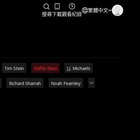
繁體中文
搜尋
下載
觀看紀錄
Tim Stein
Griffin Blazi
J.J. Michaels
Richard Sharrah
Noah Fearnley