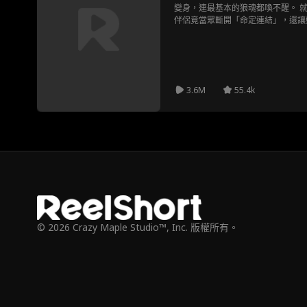
變身，連最基本的狼魂都喚不醒。 就在
伴侶竟當眾斷開「命定連結」，還讓她的死
母親離奇死亡的噩耗傳來，新任Alpha首
千刀萬剮的仇人，竟強制召她回歸！
狼，她的心跳就不受控制...「該死
當恨意與渴望同時沸騰，這場禁忌遊
3.6M
55.4k
© 2026 Crazy Maple Studio™, Inc. 版權所有。