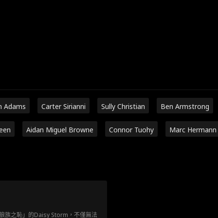
n Adams
Carter Sirianni
Sully Christian
Ben Armstrong
een
Aidan Miguel Browne
Connor Tuohy
Marc Hermann
之恥」的Daisy Storm，不僅無法