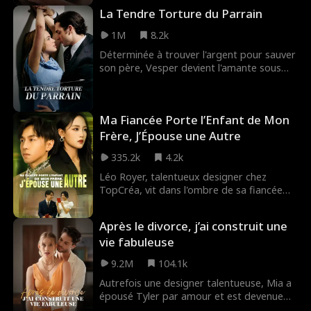
La Tendre Torture du Parrain
1M
8.2k
Déterminée à trouver l'argent pour sauver
son père, Vesper devient l'amante sous
contrat de Raymond, le chef du Hell Gang.
Elle ignore cependant qu'il est
secrètement amoureux d'elle depuis des
Ma Fiancée Porte l’Enfant de Mon
années. Comment surmonteront-ils les
malentendus entre argent et amour...
Frère, J’Épouse une Autre
335.2k
4.2k
Léo Royer, talentueux designer chez
TopCréa, vit dans l'ombre de sa fiancée
Nina Durand, chef d'équipe commerciale,
qui doit pourtant tout à ses idées. Mais le
Après le divorce, j’ai construit une
jour où il découvre que Nina a eu un
vie fabuleuse
enfant par insémination avec son petit-
frère, sous prétexte de préserver le nom
9.2M
104.1k
de famille, Léo décide de la quitter et
accepte de repartir à zéro auprès de Réa
Autrefois une designer talentueuse, Mia a
Leroux, qui croit en lui et en son talent.
épousé Tyler par amour et est devenue
Tandis que Nina réalise trop tard la valeur
femme au foyer après l'obtention de son