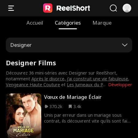
Accueil
Catégories
Marque
Designer
Designer Films
Découvrez 36 mini-séries avec Designer sur ReelShort,
notamment
Après le divorce, j’ai construit une vie fabuleuse
,
Vengeance Haute Couture
et
Les Jumeaux du P
...
Développer
Vœux de Mariage Éclair
370.2k
3.4k
Unis par erreur dans un mariage sous
contrat, ils découvrent vite qu'ils sont faits
l'un pour l'autre.