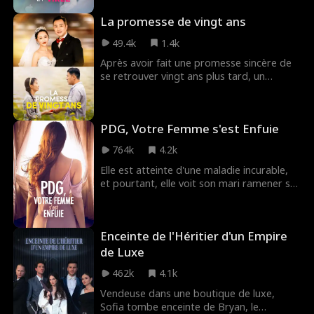
soutien extérieur. En chemin, des conflits
bombe et l'arrêter.
La promesse de vingt ans
et des réconciliations avec ses collègues
façonnent son parcours. Finalement,
49.4k
1.4k
l'entreprise est contrainte à la faillite trois
mois plus tard à cause de la mauvaise
Après avoir fait une promesse sincère de
gestion.
se retrouver vingt ans plus tard, un
homme revient pour demander sa bien-
aimée en mariage, seulement pour
découvrir qu'elle a été forcée d'épouser un
PDG, Votre Femme s'est Enfuie
autre. Déterminé à découvrir la vérité et à
dénoncer les actes du coupable, il se lance
764k
4.2k
dans une quête pour défendre leur amour.
L'amour véritable peut-il triompher et la
Elle est atteinte d'une maladie incurable,
justice être rendue, leur permettant enfin
et pourtant, elle voit son mari ramener sa
d'être ensemble ?
sœur à la maison. Il ne la croit pas, la
tourmentant. Un accident lui fait tout
oublier. Mais lui, il refuse de la laisser
Enceinte de l'Héritier d'un Empire
l'oublier...
de Luxe
462k
4.1k
Vendeuse dans une boutique de luxe,
Sofia tombe enceinte de Bryan, le