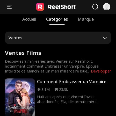
Accueil
Catégories
Marque
Ventes
Ventes Films
Découvrez 9 mini-séries avec Ventes sur ReelShort,
notamment
Comment Embrasser un Vampire
,
Épouse
Interdite de Mancini
et
Un mari milliardaire loué
...
Développer
Comment Embrasser un Vampire
3.1M
23.3k
Huit ans après que Vincent l'avait
abandonnée, Ella, désormais mère
célibataire, est poussée du toit et sauvée
par un mystérieux homme masqué