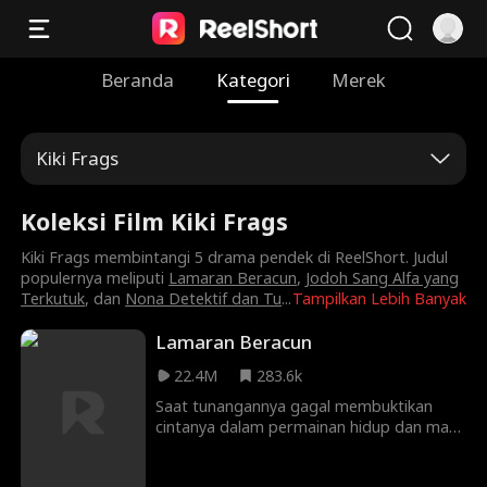
Beranda
Kategori
Merek
Kiki Frags
Koleksi Film Kiki Frags
Kiki Frags membintangi 5 drama pendek di ReelShort. Judul
populernya meliputi
Lamaran Beracun
,
Jodoh Sang Alfa yang
Terkutuk
, dan
Nona Detektif dan Tu
...
Tampilkan Lebih Banyak
Lamaran Beracun
22.4M
283.6k
Saat tunangannya gagal membuktikan
cintanya dalam permainan hidup dan mati,
sang pengantin diculik oleh seorang
pedagang senjata yang kejam. Namun, tak