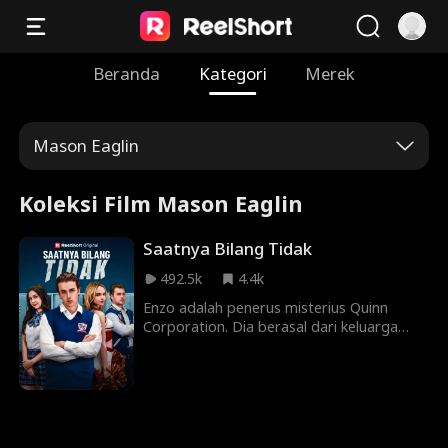
Beranda
Kategori
Merek
Mason Eaglin
Koleksi Film Mason Eaglin
Saatnya Bilang Tidak
492.5k
4.4k
Enzo adalah penerus misterius Quinn
Corporation. Dia berasal dari keluarga
terpandang dan berbakat dalam sepak
bola. Enzo jatuh cinta pada Stella Hall,
putri sopir keluarganya. Suatu malam,
Stella mengalami kecelakaan akibat
mengemudi dalam keadaan mabuk, tapi
dia membujuk Enzo untuk mengaku